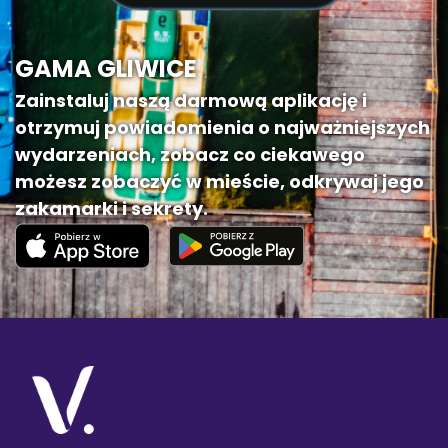
GAMA GLIWICE
Zainstaluj naszą darmową aplikację i
otrzymuj powiadomienia o najważniejszych
wydarzeniach, zobacz co ciekawego
możesz zobaczyć w mieście, odkrywaj jego
zakamarki i sekrety.