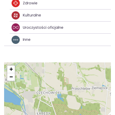
Zdrowie
Kulturalne
Uroczystości oficjalne
Inne
+
−