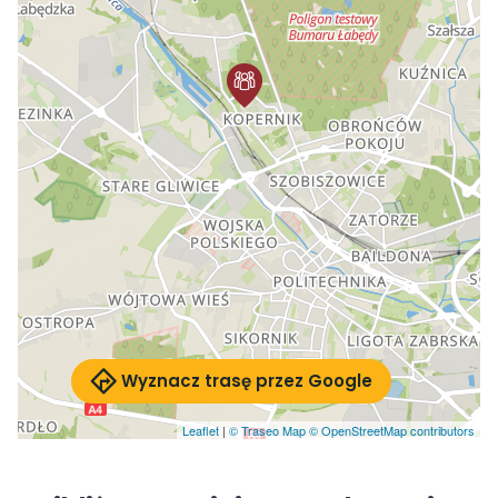
Wyznacz trasę przez Google
Leaflet
|
© Traseo Map
© OpenStreetMap contributors