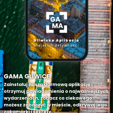
GAMA GLIWICE
Zainstaluj naszą darmową aplikację i
otrzymuj powiadomienia o najważniejszych
wydarzeniach, zobacz co ciekawego
możesz zobaczyć w mieście, odkrywaj jego
zakamarki i sekrety.