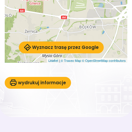
Wyznacz trasę przez Google
Leaflet
|
© Traseo Map
© OpenStreetMap contributors
wydrukuj informacje