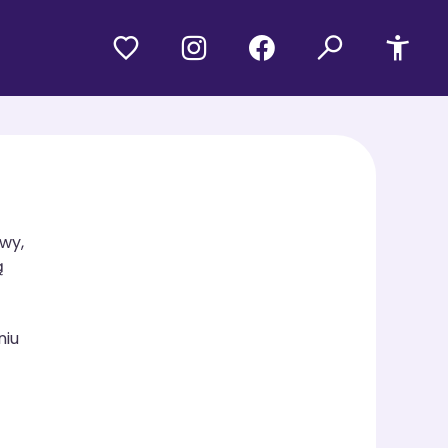
wy,
ą
niu