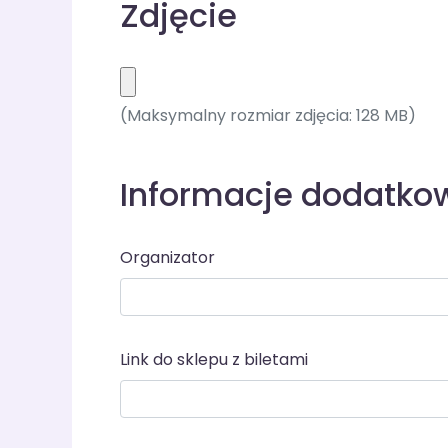
Zdjęcie
(Maksymalny rozmiar zdjęcia: 128 MB)
Informacje dodatko
Organizator
Link do sklepu z biletami
Odznaczając ten checkpoint organizator wy
potwierdza, że:
- wejście na teren imprezy i do budynku, w któr