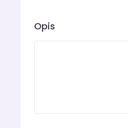
+
−
Opis