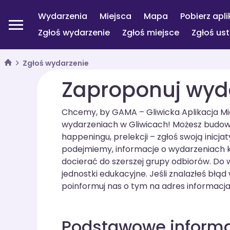
Wydarzenia
Miejsca
Mapa
Pobierz apli
Zgłoś wydarzenie
Zgłoś miejsce
Zgłoś us
Zgłoś wydarzenie
Zaproponuj wyd
Chcemy, by GAMA – Gliwicka Aplikacja Mie
wydarzeniach w Gliwicach! Możesz budować
happeningu, prelekcji – zgłoś swoją inicja
podejmiemy, informacje o wydarzeniach 
docierać do szerszej grupy odbiorów. Do 
jednostki edukacyjne. Jeśli znalazłeś błą
poinformuj nas o tym na adres informacja
Podstawowe inform