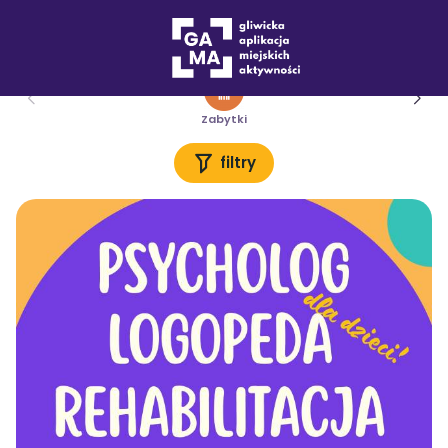
Miejsca
Zabytki
filtry