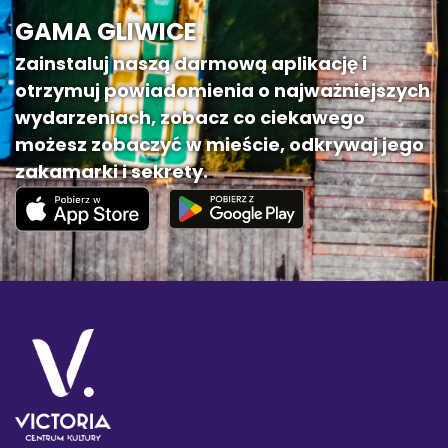
GAMA GLIWICE
Zainstaluj naszą darmową aplikację i
otrzymuj powiadomienia o najważniejszych
wydarzeniach, zobacz co ciekawego
możesz zobaczyć w mieście, odkrywaj jego
zakamarki i sekrety.