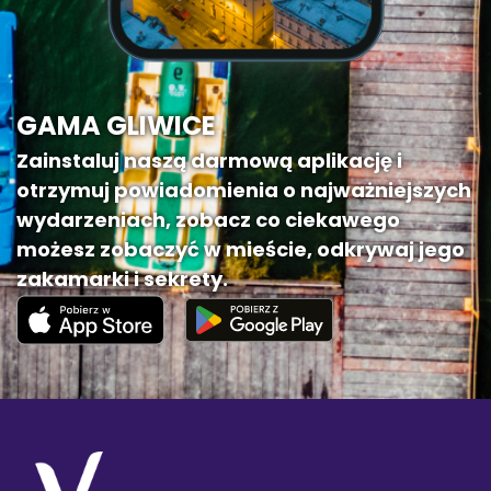
GAMA GLIWICE
Zainstaluj naszą darmową aplikację i
otrzymuj powiadomienia o najważniejszych
wydarzeniach, zobacz co ciekawego
możesz zobaczyć w mieście, odkrywaj jego
zakamarki i sekrety.