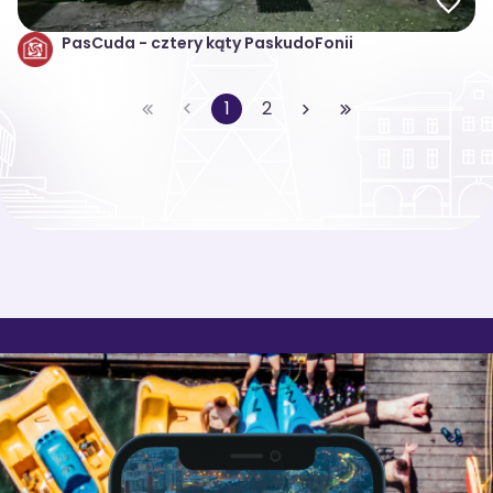
PasCuda - cztery kąty PaskudoFonii
1
2