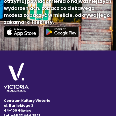
otrzymuj powiadomienia o najważniejszych
wydarzeniach, zobacz co ciekawego
możesz zobaczyć w mieście, odkrywaj jego
zakamarki i sekrety.
Centrum Kultury Victoria
ul. Barlickiego 3
44-100 Gliwice
tel. +48 32 444 28 12