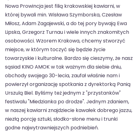
Nowa Prowincja jest filią krakowskiej kawiarni, w
której bywali min. Wisława Szymborska, Czesław
Miłosz, Adam Zagajewski, a do tej pory bywają Ewa
Lipska, Grzegorz Turnau i wiele innych znakomitych
osobowości. Wzorem Krakowa, chcemy stworzyć
miejsce, w którym toczyć się będzie życie
towarzyskie i kulturalne. Bardzo się cieszymy, że nasz
sąsiad KINO AMOK w tak ważnym dla siebie dniu,
obchody swojego 30-lecia, zaufał właśnie nam i
powierzył organizację spotkania z dyrektorką Panią
Urszulą Biel. Byliśmy też jednym z "przystanków"
festiwalu "Miedzianka po drodze". Jednym zdaniem,
w naszej kawiarni znajdziecie kawałek dobrego jazzu,
niezłą porcję sztuki, słodko-słone menu i trunki
godne najwytrawniejszych podniebień.