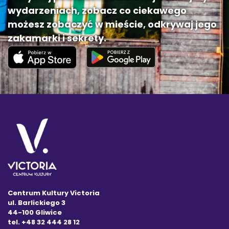
wydarzeniach, zobacz co ciekawego
możesz zobaczyć w mieście, odkrywaj jego
zakamarki i sekrety.
Centrum Kultury Victoria
ul. Barlickiego 3
44-100 Gliwice
tel. +48 32 444 28 12