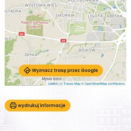
Wyznacz trasę przez Google
Leaflet
|
© Traseo Map
© OpenStreetMap contributors
wydrukuj informacje