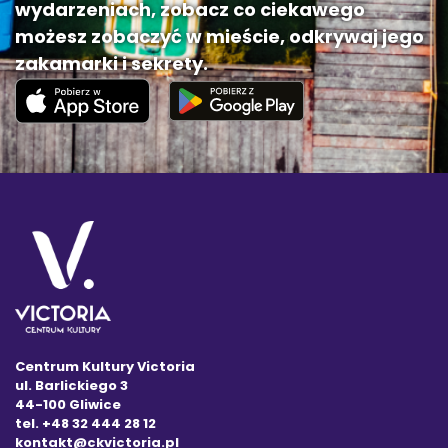
wydarzeniach, zobacz co ciekawego
możesz zobaczyć w mieście, odkrywaj jego
zakamarki i sekrety.
Centrum Kultury Victoria
ul. Barlickiego 3
44-100 Gliwice
tel. +48 32 444 28 12
kontakt@ckvictoria.pl