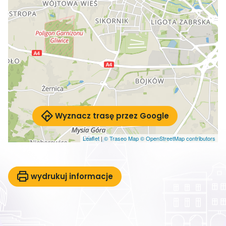
Wyznacz trasę przez Google
Leaflet
|
© Traseo Map
© OpenStreetMap contributors
wydrukuj informacje