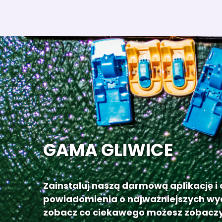
GAMA GLIWICE
Zainstaluj naszą darmową aplikację i
powiadomienia o najważniejszych wy
zobacz co ciekawego możesz zobaczy