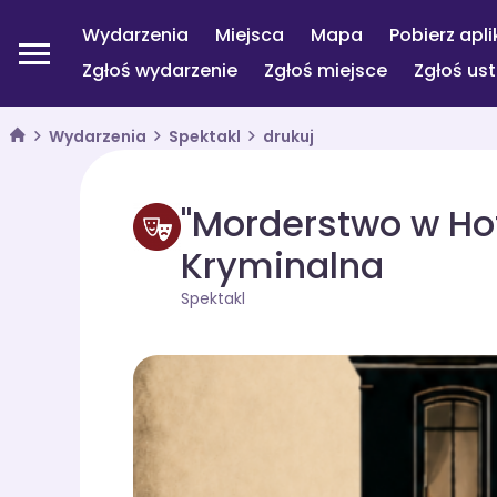
Wydarzenia
Miejsca
Mapa
Pobierz apli
Zgłoś wydarzenie
Zgłoś miejsce
Zgłoś us
Wydarzenia
Spektakl
drukuj
"Morderstwo w Ho
Kryminalna
Spektakl