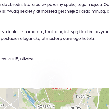
o zbrodni, która burzy pozorny spokój tego miejsca. Od te
 skrywają sekrety, atmosfera gęstnieje z każdą minutą,
 kryminalnej z humorem, teatralną intrygą i lekkim przym
te postacie i elegancką atmosferę dawnego hotelu.
awła II 15, Gliwice