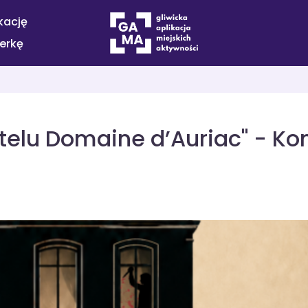
kację
terkę
telu Domaine d’Auriac" - K