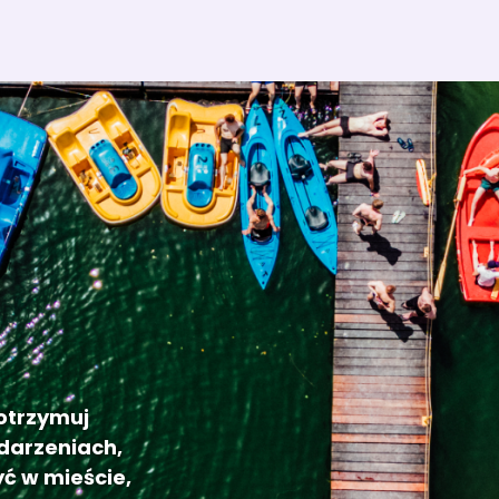
 otrzymuj
darzeniach,
ć w mieście,