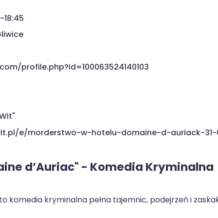
0-18:45
Gliwice
com/profile.php?id=100063524140103
Wit"
t-wit.pl/e/morderstwo-w-hotelu-domaine-d-auriack-31
ine d’Auriac" - Komedia Kryminalna
o komedia kryminalna pełna tajemnic, podejrzeń i zaska