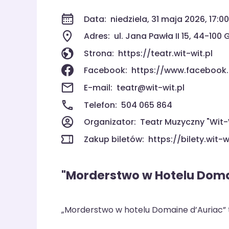
Data:
niedziela, 31 maja 2026, 17:0
Adres:
ul. Jana Pawła II 15, 44-100 
Strona:
https://teatr.wit-wit.pl
Facebook:
https://www.facebook.
E-mail:
teatr@wit-wit.pl
Telefon:
504 065 864
Organizator:
Teatr Muzyczny "Wit-
Zakup biletów:
https://bilety.wi
"Morderstwo w Hotelu Doma
„Morderstwo w hotelu Domaine d’Auriac” t