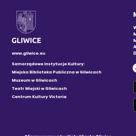
M
A
D
www.gliwice.eu
Samorządowe Instytucje Kultury:
Miejska Biblioteka Publiczna w Gliwicach
Muzeum w Gliwicach
Teatr Miejski w Gliwicach
Centrum Kultury Victoria