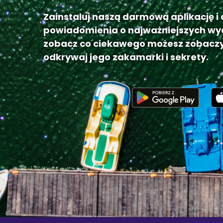
Zainstaluj naszą darmową aplikację i
powiadomienia o najważniejszych wy
zobacz co ciekawego możesz zobaczy
odkrywaj jego zakamarki i sekrety.