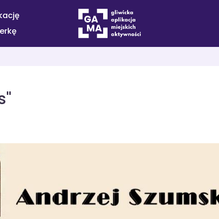
kację
terkę
s"