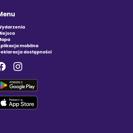
Menu
Wydarzenia
iejsca
Mapa
plikacja mobilna
eklaracja dostępności