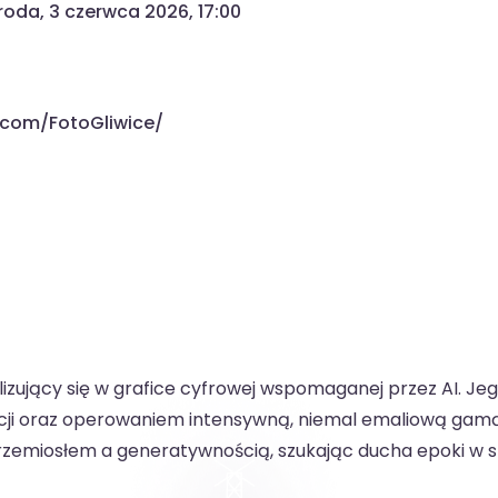
środa, 3 czerwca 2026, 17:00
.com/FotoGliwice/
lizujący się w grafice cyfrowej wspomaganej przez AI. Je
cji oraz operowaniem intensywną, niemal emaliową gamą 
rzemiosłem a generatywnością, szukając ducha epoki w s