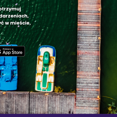
 otrzymuj
darzeniach,
ć w mieście,