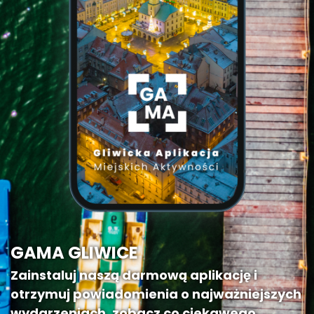
GAMA GLIWICE
Zainstaluj naszą darmową aplikację i
otrzymuj powiadomienia o najważniejszych
wydarzeniach, zobacz co ciekawego