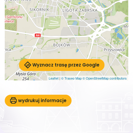
Wyznacz trasę przez Google
Leaflet
|
© Traseo Map
© OpenStreetMap contributors
wydrukuj informacje