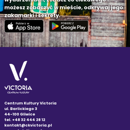
możesz zobaczyć w mieście, odkrywaj jego
zakamarki i sekrety.
Centrum Kultury Victoria
ul. Barlickiego 3
44-100 Gliwice
tel. +48 32 444 28 12
kontakt@ckvictoria.pl