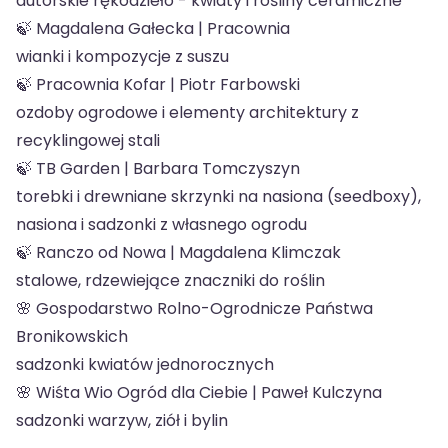
autorskie rękodzieło - kwiaty i rośliny ceramiczne
🍃 Magdalena Gałecka | Pracownia
wianki i kompozycje z suszu
🍃 Pracownia Kofar | Piotr Farbowski
ozdoby ogrodowe i elementy architektury z
recyklingowej stali
🍃 TB Garden | Barbara Tomczyszyn
torebki i drewniane skrzynki na nasiona (seedboxy),
nasiona i sadzonki z własnego ogrodu
🍃 Ranczo od Nowa | Magdalena Klimczak
stalowe, rdzewiejące znaczniki do roślin
🌸 Gospodarstwo Rolno-Ogrodnicze Państwa
Bronikowskich
sadzonki kwiatów jednorocznych
🌸 Wiśta Wio Ogród dla Ciebie | Paweł Kulczyna
sadzonki warzyw, ziół i bylin