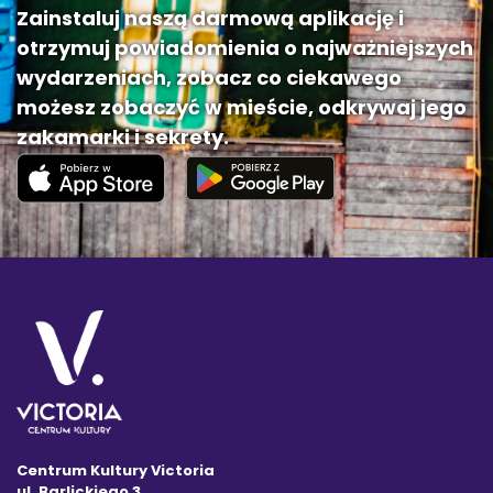
Zainstaluj naszą darmową aplikację i
otrzymuj powiadomienia o najważniejszych
wydarzeniach, zobacz co ciekawego
możesz zobaczyć w mieście, odkrywaj jego
zakamarki i sekrety.
Centrum Kultury Victoria
ul. Barlickiego 3