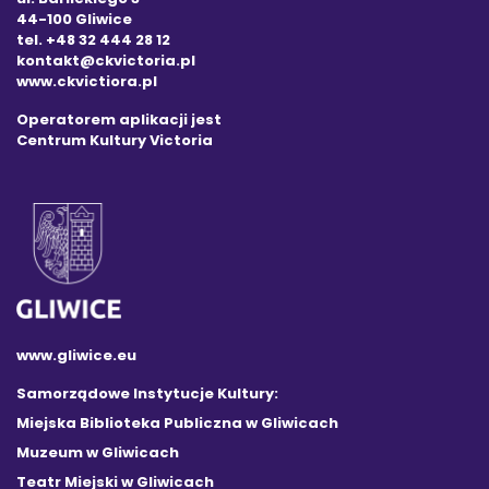
44-100 Gliwice
tel. +48 32 444 28 12
kontakt@ckvictoria.pl
www.ckvictiora.pl
Operatorem aplikacji jest
Centrum Kultury Victoria
www.gliwice.eu
Samorządowe Instytucje Kultury:
Miejska Biblioteka Publiczna w Gliwicach
Muzeum w Gliwicach
Teatr Miejski w Gliwicach