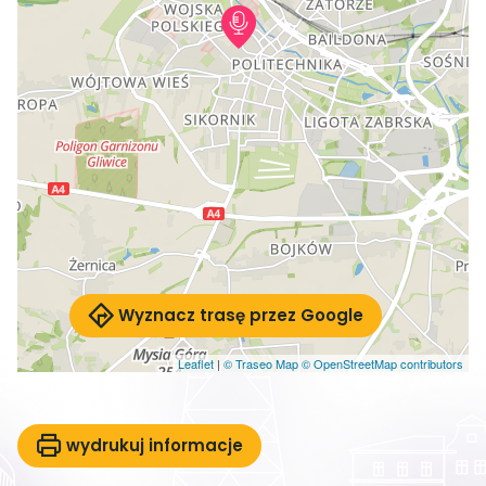
Wyznacz trasę przez Google
Leaflet
|
© Traseo Map
© OpenStreetMap contributors
wydrukuj informacje