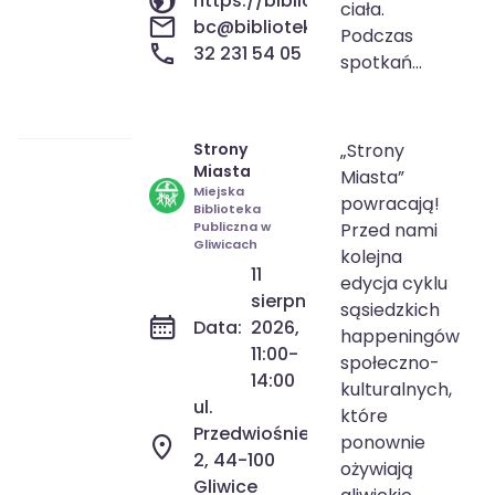
https://biblioteka.gliwice.pl/
ciała.
bc@biblioteka.gliwice.pl
Podczas
32 231 54 05
spotkań...
Strony
„Strony
11 sie 2026
11:00-14:00
Miasta
Miasta”
Miejska
powracają!
Biblioteka
Publiczna w
Przed nami
Gliwicach
kolejna
11
edycja cyklu
sierpnia
sąsiedzkich
Data:
2026,
happeningów
11:00-
społeczno-
14:00
kulturalnych,
ul.
które
Przedwiośnie
ponownie
2, 44-100
ożywiają
Gliwice