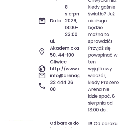
Chwyciarnia,
Chwyciarni
8
kiedy gaśnie
sierpnia
światło? Już
Data:
2026,
niedługo
18:00-
będzie
23:00
można to
ul.
sprawdzić!
Akademicka
Przyjdź się
50, 44-100
powspinać w
Gliwice
ten
http://www.arenagliwice.com/
wyjątkowy
info@arenagliwice.com
wieczór,
32 444 26
kiedy PreZero
00
Arena nie
idzie spać. 8
sierpnia od
18:00 do...
Od baroku do
🎹 Od baroku