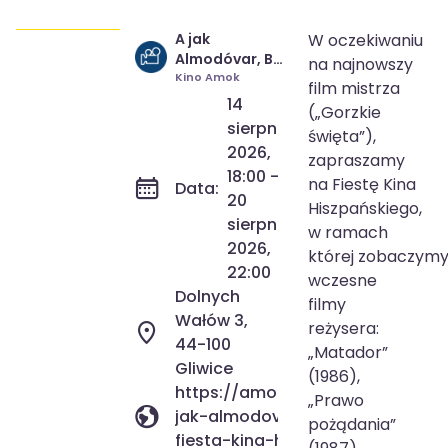
A jak
W oczekiwaniu
14 sie 2026
18:00
Almodóvar, B
na najnowszy
20 sie 2026
22:00
jak Banderas |
Kino Amok
film mistrza
Fiesta Kina
14
(„Gorzkie
Hiszpańskiego
sierpnia
święta”),
2026,
zapraszamy
18:00 -
na Fiestę Kina
Data:
20
Hiszpańskiego,
sierpnia
w ramach
2026,
której zobaczym
22:00
wczesne
Dolnych
filmy
Wałów 3,
reżysera:
44-100
„Matador”
Gliwice
(1986),
https://amok.gliwice.pl/wydarze
„Prawo
jak-almodovar-b-jak-banderas-
pożądania”
fiesta-kina-hiszpanskiego/