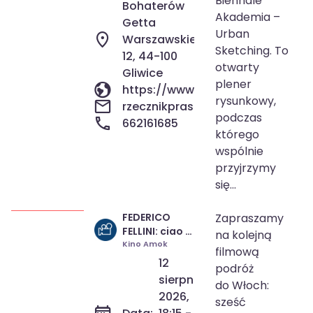
Biennale
Bohaterów
Akademia –
Getta
Urban
Warszawskiego
Sketching. To
12, 44-100
otwarty
Gliwice
plener
https://www.fundacjasoundscape
rysunkowy,
rzecznikprasowy@fundacjasound
podczas
662161685
którego
wspólnie
przyjrzymy
się...
FEDERICO
Zapraszamy
12 sie 2026
18:15
FELLINI: ciao a
na kolejną
20 wrz 2026
22:00
tutti! |
Kino Amok
filmową
przegląd
12
podróż
filmów
sierpnia
do Włoch:
2026,
sześć