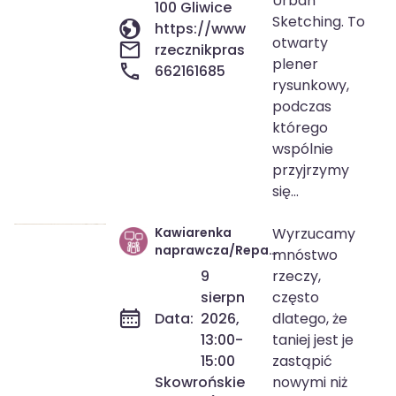
Urban
100 Gliwice
Sketching. To
https://www.fundacjasoundscape
otwarty
rzecznikprasowy@fundacjasound
plener
662161685
rysunkowy,
podczas
którego
wspólnie
przyjrzymy
się...
Kawiarenka
Wyrzucamy
9 sie 2026
13:00-15:00
naprawcza/Repair
mnóstwo
Café
9
rzeczy,
sierpnia
często
Data:
2026,
dlatego, że
13:00-
taniej jest je
15:00
zastąpić
Skowrońskiego
nowymi niż