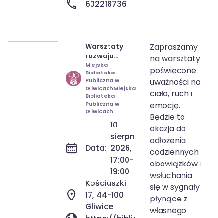
602218736
Warsztaty
Zapraszamy
10 sie 2026
17:00-19:00
rozwoju
na warsztaty
poprzez ruch
Miejska
poświęcone
Biblioteka
Publiczna w
uważności na
GliwicachMiejska
ciało, ruch i
Biblioteka
Publiczna w
emocję.
Gliwicach
Będzie to
10
okazja do
sierpnia
odłożenia
Data:
2026,
codziennych
17:00-
obowiązków i
19:00
wsłuchania
Kościuszki
się w sygnały
17, 44-100
płynące z
Gliwice
własnego