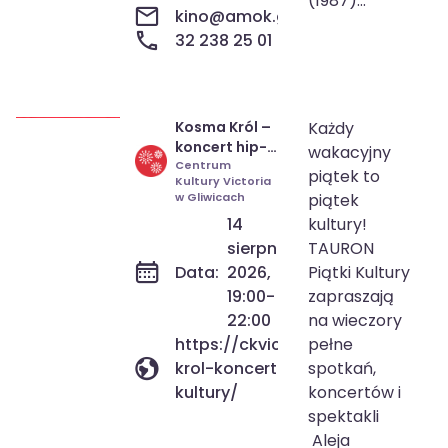
(1987)...
kino@amok.gliwice.pl
32 238 25 01
Kosma Król –
Każdy
14 sie 2026
19:00-22:00
koncert hip-
wakacyjny
hop | TAURON
Centrum
piątek to
Kultury Victoria
Piątki Kultury
w Gliwicach
piątek
14
kultury!
sierpnia
TAURON
Data:
2026,
Piątki Kultury
19:00-
zapraszają
22:00
na wieczory
https://ckvictoria.pl/wydarzeni
pełne
krol-koncert-hip-hop-tauron-pia
spotkań,
kultury/
koncertów i
spektakli
Aleja