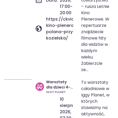
Data:
2026,
towarzystwo
17:00-
– rusza Letnie
20:00
Kino
https://ckvictoria.pl/wydarzenie/
Plenerowe. W
kino-plenerowe-wojska-polskie
repertuarze
polana-przy-placu-zabaw-zsp-n
znajdziecie
kozielska/
filmowe hity
dla widzów w
każdym
wieku.
Zabierzcie
ze...
Warsztaty
To warsztaty
10 sie 2026
07:30
dla dzieci 4-6
całodniowe w
14 sie 2026
14:30
lat Zawody
IGGY PLANET
Iggy Planet, w
10
których
sierpnia
stawiamy na
2026,
aktywność,