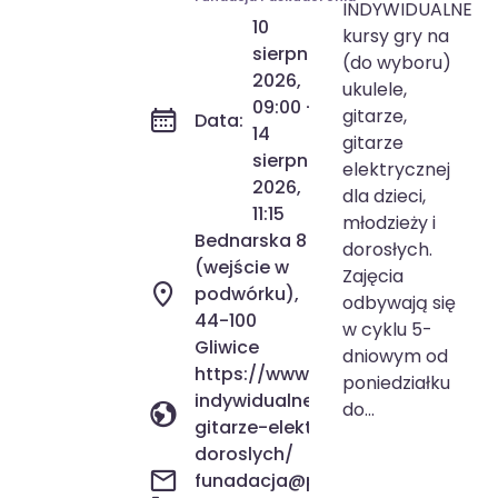
INDYWIDUALNE
dzieci/młodzieży/dorosłych
10
kursy gry na
sierpnia
(do wyboru)
2026,
ukulele,
09:00 -
gitarze,
Data:
14
gitarze
sierpnia
elektrycznej
2026,
dla dzieci,
11:15
młodzieży i
Bednarska 8
dorosłych.
(wejście w
Zajęcia
podwórku),
odbywają się
44-100
w cyklu 5-
Gliwice
dniowym od
https://www.paskudofonia.pl/wyd
poniedziałku
indywidualne-kursy-gry-na-ukule
do...
gitarze-elektrycznej-dla-dzieci-
doroslych/
funadacja@paskudofonia.pl