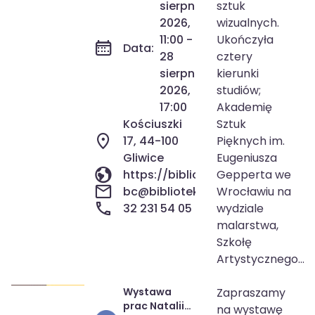
sierpnia
sztuk
Przewieżlik
2026,
wizualnych.
(Wernisaż
5.08.2026)
11:00 -
Ukończyła
Data:
28
cztery
sierpnia
kierunki
2026,
studiów;
17:00
Akademię
Kościuszki
Sztuk
17, 44-100
Pięknych im.
Gliwice
Eugeniusza
https://biblioteka.gliwice.pl/
Gepperta we
bc@biblioteka.gliwice.pl
Wrocławiu na
32 231 54 05
wydziale
malarstwa,
Szkołę
Artystycznego...
Wystawa
Zapraszamy
3 sie 2026
11:00
prac Natalii
na wystawę
31 sie 2026
19:00