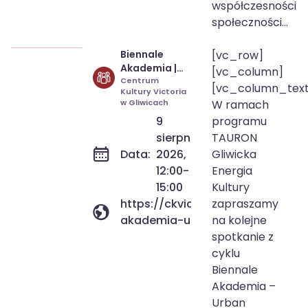
współczesności
społeczności...
Biennale
[vc_row]
9 sie 2026
12:00-15:00
Akademia |
[vc_column]
Urban
Centrum
[vc_column_tex
Kultury Victoria
Sketching
w Gliwicach
W ramach
9
programu
sierpnia
TAURON
Data:
2026,
Gliwicka
12:00-
Energia
15:00
Kultury
https://ckvictoria.pl/wydarzenie
zapraszamy
akademia-urban-sketching/
na kolejne
spotkanie z
cyklu
Biennale
Akademia –
Urban