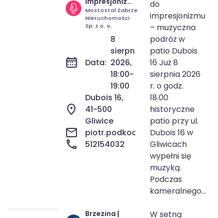
8 sie 2026
18:00-19:00
impresjonizmu
do
– muzyczna
Mostostal Zabrze
impresjonizmu
Nieruchomości
podróż w
Sp. z o. o.
– muzyczna
patio Dubois
8
podróż w
16
sierpnia
patio Dubois
Data:
2026,
16 Już 8
18:00-
sierpnia 2026
19:00
r. o godz.
Dubois 16,
18.00
41-500
historyczne
Gliwice
patio przy ul.
piotr.podkocki@mz.pl
Dubois 16 w
512154032
Gliwicach
wypełni się
muzyką.
Podczas
kameralnego...
Brzezina |
W setną