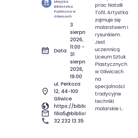
Tofil
Miejska
prac Natalii
Biblioteka
Publiczna w
Tofil. Artystka
Gliwicach
zajmuje się
3
malarstwem i
sierpnia
rysunkiem.
2026,
Jest
11:00 -
uczennicą
Data:
31
Liceum Sztuk
sierpnia
Plastycznych
2026,
w Gliwicach
19:00
na
ul. Perkoza
specjalności
12, 44-100
tradycyjne
Gliwice
techniki
https://biblioteka.gliwice.pl/
malarskie i...
filia5@biblioteka.gliwice.pl
32 232 13 35