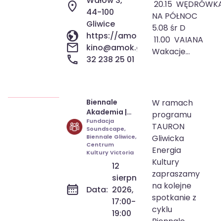
Wałów 3,
20.15 WĘDRÓWK
44-100
NA PÓŁNOC
Gliwice
5.08 śr D
https://amok.gliwice.pl/repertua
11.00 VAIANA
kino@amok.gliwice.pl
Wakacje...
32 238 25 01
Biennale
W ramach
12 sie 2026
17:00-19:00
Akademia |
programu
Urban
Fundacja
TAURON
Soundscape,
Sketching -
Biennale Gliwice,
Gliwicka
Rysunkowy
Centrum
Energia
Plener Miejski
Kultury Victoria
Kultury
12
zapraszamy
sierpnia
na kolejne
Data:
2026,
spotkanie z
17:00-
cyklu
19:00