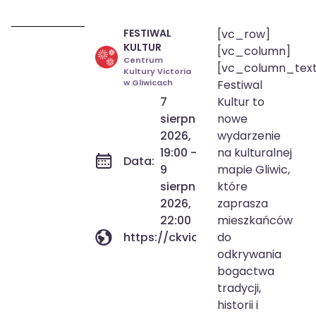
FESTIWAL
[vc_row]
7 sie 2026
19:00
KULTUR
[vc_column]
9 sie 2026
22:00
Centrum
[vc_column_tex
Kultury Victoria
w Gliwicach
Festiwal
7
Kultur to
sierpnia
nowe
2026,
wydarzenie
19:00 -
na kulturalnej
Data:
9
mapie Gliwic,
sierpnia
które
2026,
zaprasza
22:00
mieszkańców
https://ckvictoria.pl/wydarzenie
do
odkrywania
bogactwa
tradycji,
historii i