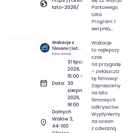
https://ckvictoria.pl/wydarzeni
się 22. edycja
lato-2026/
Parkowego
Lata.
Program: 1
sierpnia,...
Wakacje z
Wakacje
31 lip 2026
15:00
filmami | lato
to najlepszy
30 sie 2026
18:00
filmowych
Kino Amok
czas
odkrywców
31 lipca
na przygodę
2026,
– zwłaszcza
15:00 -
tę filmową!
Data:
30
Zapraszamy
sierpnia
na lato
2026,
filmowych
18:00
odkrywców.
Dolnych
Wypłyniemy
Wałów 3,
na ocean
44-100
z odważną