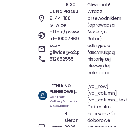
16:30
Gliwicach!
Ul. Na Piasku
Wraz z
9, 44-100
przewodnikiem
Gliwice
(oprowadza
https://www.facebook.com/profi
Seweryn
id=100076692130665
Botor)
scz-
odkryjecie
gliwice@o2.pl
fascynującą
512652555
historię tej
niezwykłej
nekropolii....
LETNI KINO
[vc_row]
9 sie 2026
17:00-20:00
PLENEROWE |
[vc_column]
WOJSKA
Centrum
[vc_column_tex
Kultury Victoria
POLSKIEGO |
w Gliwicach
Dobry film,
polana przy
9
letni wieczór i
placu zabaw
ZSP nr 5
sierpnia
doborowe
(Kozielska)