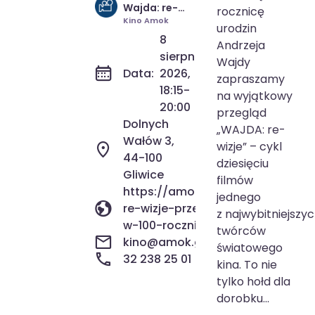
8 sie 2026
18:15-20:00
Wajda: re-
rocznicę
wizje,
Kino Amok
urodzin
przegląd
8
Andrzeja
filmów
sierpnia
Wajdy
Andrzeja
Data:
2026,
Wajdy w 100.
zapraszamy
18:15-
rocznicę
na wyjątkowy
urodzin
20:00
przegląd
Dolnych
„WAJDA: re-
Wałów 3,
wizje” – cykl
44-100
dziesięciu
Gliwice
filmów
https://amok.gliwice.pl/wydarze
jednego
re-wizje-przeglad-filmow-andrz
z najwybitniejszy
w-100-rocznice-urodzin/
twórców
kino@amok.gliwice.pl
światowego
32 238 25 01
kina. To nie
tylko hołd dla
dorobku...