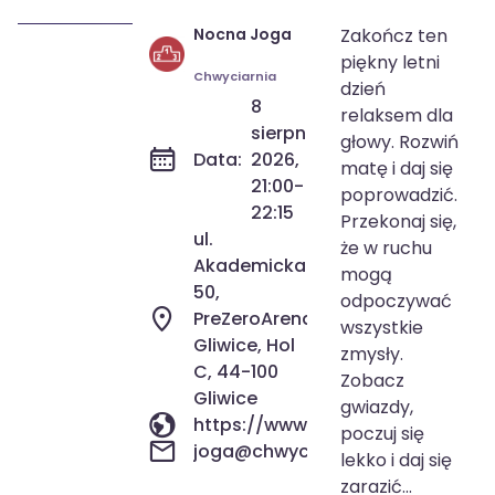
Nocna Joga
Zakończ ten
8 sie 2026
21:00-22:15
piękny letni
Chwyciarnia
dzień
8
relaksem dla
sierpnia
głowy. Rozwiń
Data:
2026,
matę i daj się
21:00-
poprowadzić.
22:15
Przekonaj się,
ul.
że w ruchu
Akademicka
mogą
50,
odpoczywać
PreZeroArena
wszystkie
Gliwice, Hol
zmysły.
C, 44-100
Zobacz
Gliwice
gwiazdy,
https://www.facebook.com/eve
poczuj się
joga@chwyciarnia.pl
lekko i daj się
zarazić...