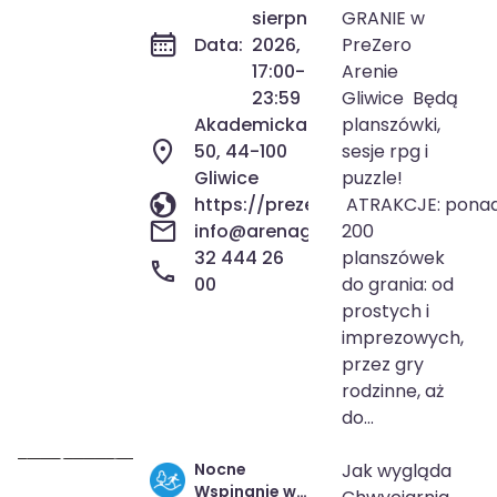
sierpnia
GRANIE w
Data:
2026,
PreZero
17:00-
Arenie
23:59
Gliwice Będą
Akademicka
planszówki,
50, 44-100
sesje rpg i
Gliwice
puzzle!
https://prezeroarenagliwice.pl
ATRAKCJE: pona
info@arenagliwice.com
200
32 444 26
planszówek
00
do grania: od
prostych i
imprezowych,
przez gry
rodzinne, aż
do...
Nocne
Jak wygląda
8 sie 2026
18:00-23:00
Wspinanie w