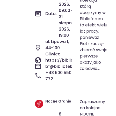
Kolekcja,
2026,
którą
09:00 -
obejrzymy w
Data:
31
Biblioforum
sierpnia
to efekt wielu
2026,
lat pracy,
19:00
ponieważ
ul. Lipowa 1,
Piotr zaczął
44-100
zbierać swoje
Gliwice
pierwsze
https://biblioteka.gliwice.pl/
okazy jako
bf@biblioteka.gliwice.pl
zaledwie...
+48 500 550
772
Nocne Granie
Zapraszamy
8 sie 2026
17:00-23:59
na kolejne
8
NOCNE