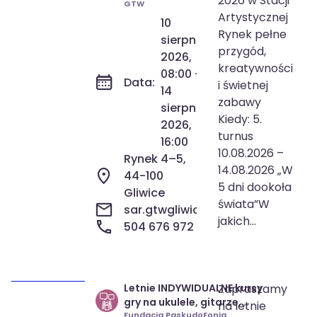
2026 w Stacji
Coolturalne
GTW
Wakacje
Artystycznej
10
2026
Rynek pełne
sierpnia
przygód,
2026,
kreatywności
08:00 -
Data:
i świetnej
14
zabawy
sierpnia
Kiedy: 5.
2026,
turnus
16:00
10.08.2026 –
Rynek 4–5,
14.08.2026 „W
44-100
5 dni dookoła
Gliwice
świata”W
sar.gtwgliwice@gmail.com
jakich...
504 676 972
Letnie INDYWIDUALNE kursy
Zapraszamy
10 sie 2026
09:00
gry na ukulele, gitarze,
na letnie
14 sie 2026
11:15
gitarze elektrycznej dla
Fundacja PaskudoFonia