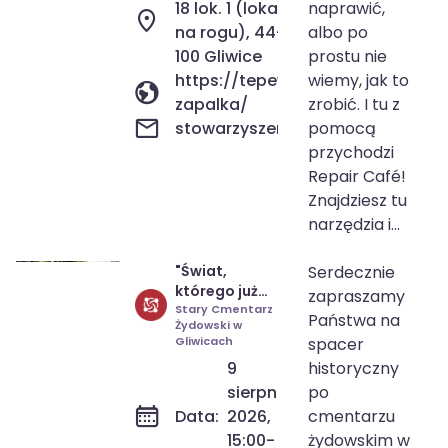
18 lok. 1 (lokal
naprawić,
na rogu), 44-
albo po
100 Gliwice
prostu nie
https://tepewu.pl/cafe-
wiemy, jak to
zapalka/
zrobić. I tu z
stowarzyszenie@tepewu.pl
pomocą
przychodzi
Repair Café!
Znajdziesz tu
narzędzia i...
"Świat,
Serdecznie
9 sie 2026
15:00-16:30
którego już
zapraszamy
nie ma" -
Stary Cmentarz
Państwa na
Żydowski w
spacer
Gliwicach
spacer
historyczny
9
historyczny
po starym
cmentarzu
sierpnia
po
żydowskim w
Data:
2026,
cmentarzu
Gliwicach
15:00-
żydowskim w