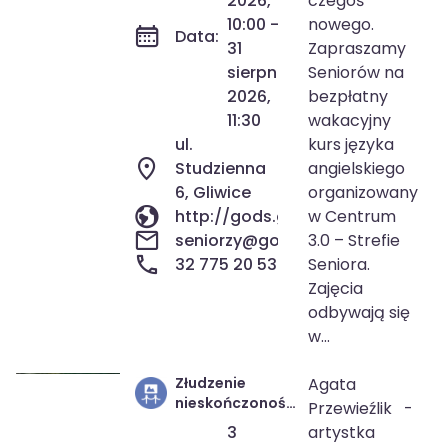
2026,
czegoś
10:00 -
nowego.
Data:
31
Zapraszamy
sierpnia
Seniorów na
2026,
bezpłatny
11:30
wakacyjny
ul.
kurs języka
Studzienna
angielskiego
6, Gliwice
organizowany
http://gods.gliwice.pl/
w Centrum
seniorzy@gods.gliwice.pl
3.0 – Strefie
32 775 20 53
Seniora.
Zajęcia
odbywają się
w...
Złudzenie
Agata
3 sie 2026
11:00
nieskończoności
Przewieźlik -
28 sie 2026
17:00
– wystawa
3
artystka
malarska Agaty