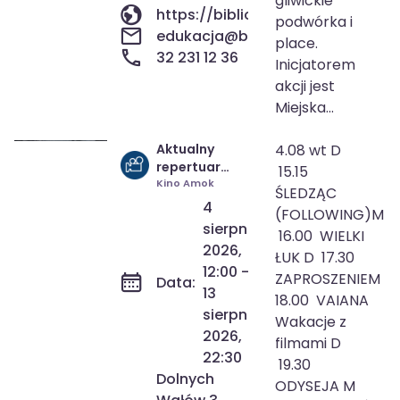
gliwickie
https://biblioteka.gliwice.pl/
podwórka i
edukacja@biblioteka.gliwice.pl
place.
32 231 12 36
Inicjatorem
akcji jest
Miejska...
Aktualny
4.08 wt D
4 sie 2026
12:00
repertuar
15.15
13 sie 2026
22:30
Kina Amok |
Kino Amok
ŚLEDZĄC
4-9.08.2026
4
(FOLLOWING)M
sierpnia
16.00 WIELKI
2026,
ŁUK D 17.30
12:00 -
ZAPROSZENIEM
Data:
13
18.00 VAIANA
sierpnia
Wakacje z
2026,
filmami D
22:30
19.30
Dolnych
ODYSEJA M