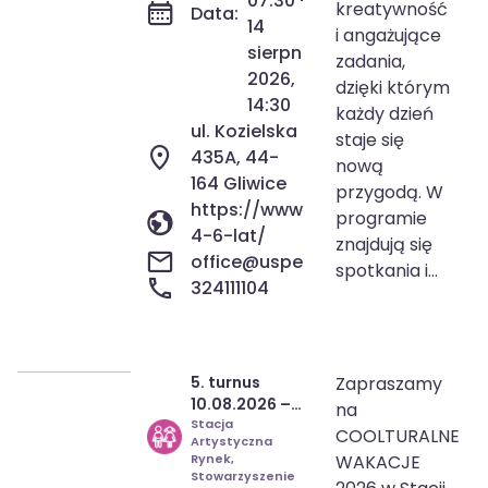
07:30 -
kreatywność
Data:
14
i angażujące
sierpnia
zadania,
2026,
dzięki którym
14:30
każdy dzień
ul. Kozielska
staje się
435A, 44-
nową
164 Gliwice
przygodą. W
https://www.uspeak.pl/zawody-
programie
4-6-lat/
znajdują się
office@uspeak.pl
spotkania i...
324111104
5. turnus
Zapraszamy
10 sie 2026
08:00
10.08.2026 –
na
14 sie 2026
16:00
14.08.2026 „W
Stacja
COOLTURALNE
Artystyczna
5 dni dookoła
Rynek,
WAKACJE
świata” |
Stowarzyszenie