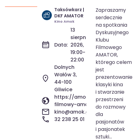
Taksówkarz |
Zapraszamy
13 sie 2026
19:00-22:00
DKF AMATOR
serdecznie
Kino Amok
na spotkania
13
Dyskusyjnego
sierpnia
Klubu
Data:
2026,
Filmowego
19:00-
AMATOR,
22:00
którego celem
Dolnych
jest
Wałów 3,
prezentowanie
44-100
klasyki kina
Gliwice
i stwarzanie
https://amok.gliwice.pl/wydarze
przestrzeni
filmowy-amator/
do rozmowy
kino@amok.gliwice.pl
dla
32 238 25 01
pasjonatów
i pasjonatek
sztuki...