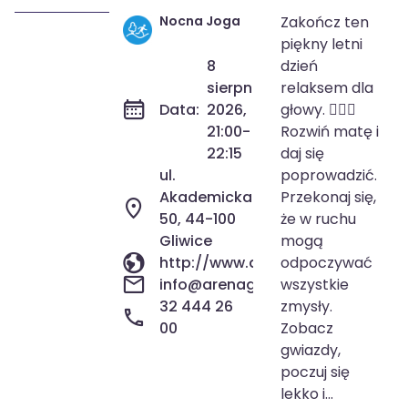
Nocna Joga
Zakończ ten
8 sie 2026
21:00-22:15
piękny letni
8
dzień
sierpnia
relaksem dla
Data:
2026,
głowy. 🧘‍♀️✨
21:00-
Rozwiń matę i
22:15
daj się
ul.
poprowadzić.
Akademicka
Przekonaj się,
50, 44-100
że w ruchu
Gliwice
mogą
http://www.arenagliwice.com/
odpoczywać
info@arenagliwice.com
wszystkie
32 444 26
zmysły.
00
Zobacz
gwiazdy,
poczuj się
lekko i...