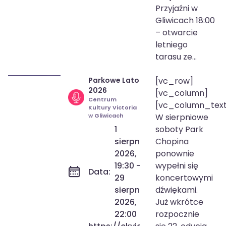
Przyjaźni w
Gliwicach 18:00
– otwarcie
letniego
tarasu ze...
Parkowe Lato
[vc_row]
1 sie 2026
19:30
2026
[vc_column]
29 sie 2026
22:00
Centrum
[vc_column_tex
Kultury Victoria
w Gliwicach
W sierpniowe
1
soboty Park
sierpnia
Chopina
2026,
ponownie
19:30 -
wypełni się
Data:
29
koncertowymi
sierpnia
dźwiękami.
2026,
Już wkrótce
22:00
rozpocznie