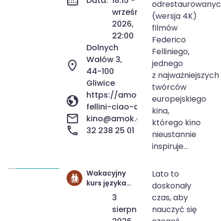
Data:
18:15 - 20
odrestaurowany
września
(wersja 4K)
2026,
filmów
22:00
Federico
Dolnych
Felliniego,
Wałów 3,
jednego
44-100
z najważniejszych
Gliwice
twórców
https://amok.gliwice.pl/wydarze
europejskiego
fellini-ciao-a-tutti-przeglad-fil
kina,
kino@amok.gliwice.pl
którego kino
32 238 25 01
nieustannie
inspiruje...
Wakacyjny
Lato to
3 sie 2026
10:00
kurs języka
doskonały
31 sie 2026
11:30
angielskiego
3
czas, aby
dla Seniorów
sierpnia
nauczyć się