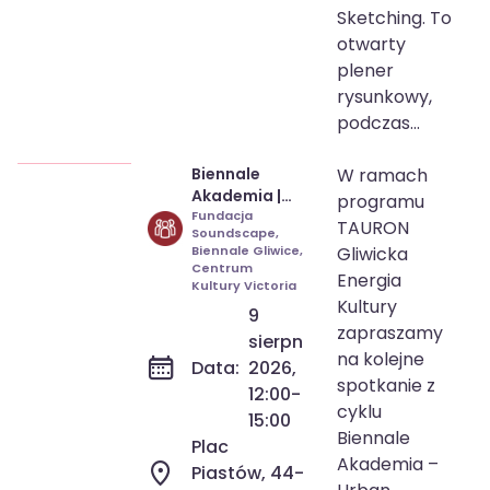
Sketching. To
otwarty
plener
rysunkowy,
podczas...
Biennale
W ramach
9 sie 2026
12:00-15:00
Akademia |
programu
Urban
Fundacja
TAURON
Soundscape,
Sketching -
Biennale Gliwice,
Gliwicka
Rysunkowy
Centrum
Energia
Plener Miejski
Kultury Victoria
Kultury
9
zapraszamy
sierpnia
na kolejne
Data:
2026,
spotkanie z
12:00-
cyklu
15:00
Biennale
Plac
Akademia –
Piastów, 44-