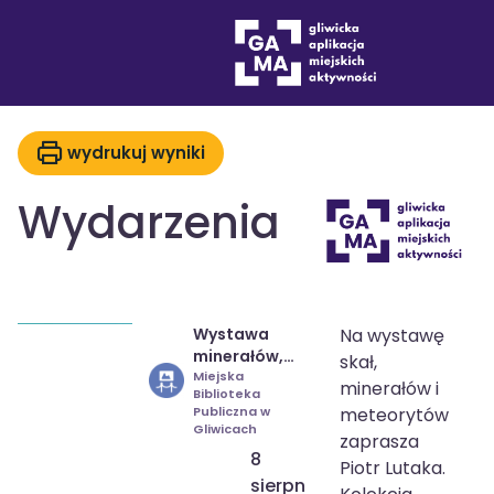
Wydarzenia
drukuj
wydrukuj wyniki
Wydarzenia
Wystawa
Na wystawę
8 sie 2026
09:00
minerałów,
skał,
31 sie 2026
19:00
skał i
Miejska
minerałów i
Biblioteka
meteorytów
Publiczna w
meteorytów
Piotra Lutaka
Gliwicach
zaprasza
8
Piotr Lutaka.
sierpnia