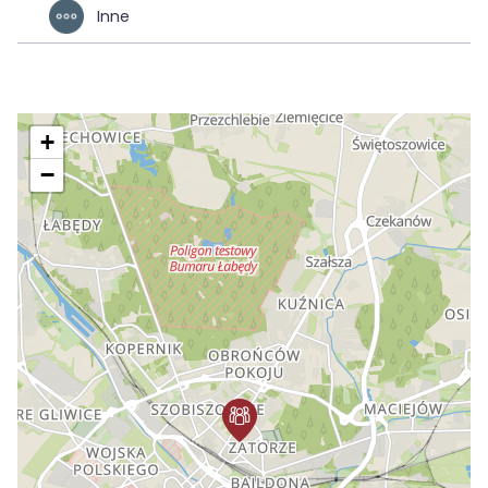
Inne
+
−