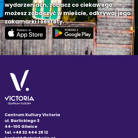
wydarzeniach, zobacz co ciekawego
możesz zobaczyć w mieście, odkrywaj jego
zakamarki i sekrety.
Centrum Kultury Victoria
ul. Barlickiego 3
44-100 Gliwice
tel. +48 32 444 28 12