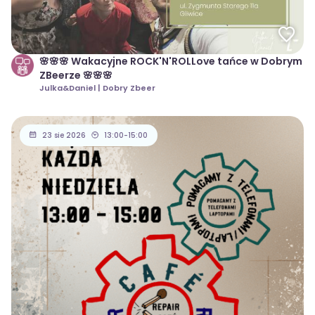
🌸🌸🌸 Wakacyjne ROCK'N'ROLLove tańce w Dobrym
ZBeerze 🌸🌸🌸
Julka&Daniel | Dobry Zbeer
23 sie 2026
13:00-15:00