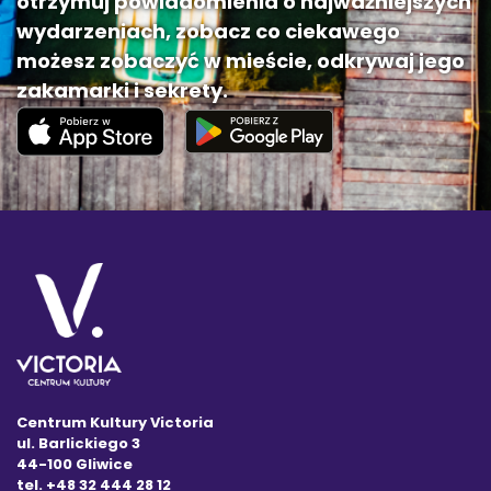
otrzymuj powiadomienia o najważniejszych
wydarzeniach, zobacz co ciekawego
możesz zobaczyć w mieście, odkrywaj jego
zakamarki i sekrety.
Centrum Kultury Victoria
ul. Barlickiego 3
44-100 Gliwice
tel. +48 32 444 28 12