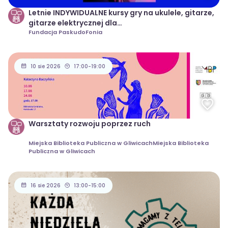
Letnie INDYWIDUALNE kursy gry na ukulele, gitarze,
gitarze elektrycznej dla
dzieci/młodzieży/dorosłych
Fundacja PaskudoFonia
10 sie 2026
17:00-19:00
Warsztaty rozwoju poprzez ruch
Miejska Biblioteka Publiczna w GliwicachMiejska Biblioteka
Publiczna w Gliwicach
16 sie 2026
13:00-15:00