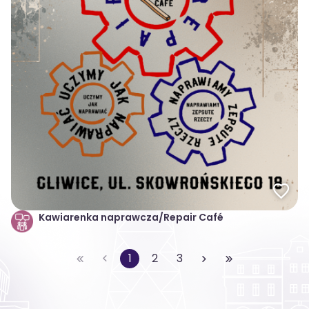
Kawiarenka naprawcza/Repair Café
1
2
3