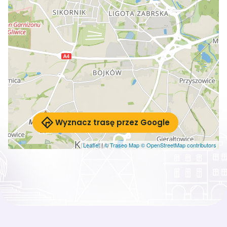
Wyznacz trasę przez Google
Leaflet
|
© Traseo Map
© OpenStreetMap contributors