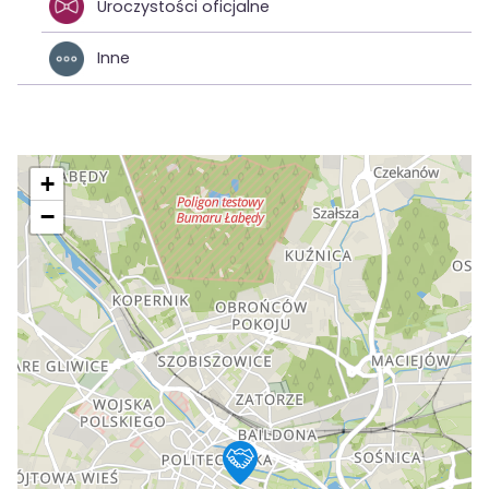
Uroczystości oficjalne
Inne
+
−