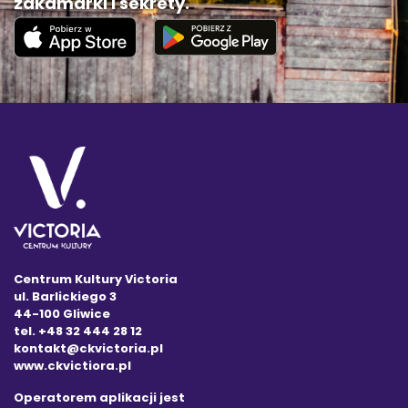
zakamarki i sekrety.
Centrum Kultury Victoria
ul. Barlickiego 3
44-100 Gliwice
tel. +48 32 444 28 12
kontakt@ckvictoria.pl
www.ckvictiora.pl
Operatorem aplikacji jest