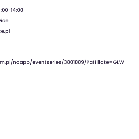
2:00-14:00
wice
e.pl
im.pl/noapp/eventseries/3801889/?affiliate=GLW