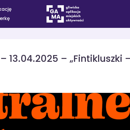
kację
terkę
– 13.04.2025 – „Fintikluszki 