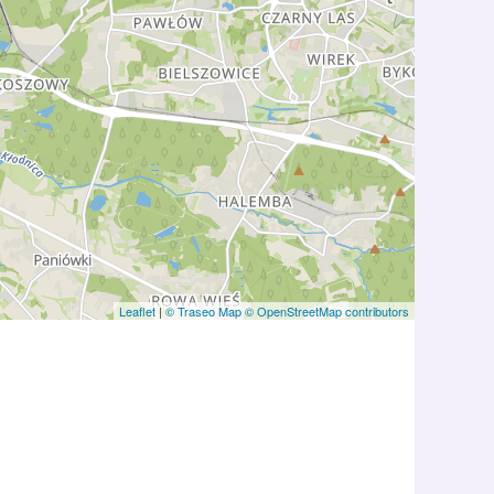
Leaflet
|
© Traseo Map
© OpenStreetMap contributors