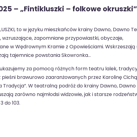
025 – „Fintikluszki – folkowe okruszki”
IKLUSZKI, to w języku mieszkańców krainy Dawno, Dawno 
e, wzruszające, zapomniane przypowiastki, obyczaje,
ebrane w Wędrownym Kramie z Opowieściami. Wskrzeszają 
zają tajemnice powstania Skowronka…
ukazujemy za pomocą różnych form teatru lalek, tradyc
pieśni brawurowo zaaranżowanych przez Karolinę Cichą
a Tradycja”. W teatralną podróż do krainy Dawno, Dawno
ą zarówno najmłodsi widzowie, jak i starsze rodzeństw
3 do 103.