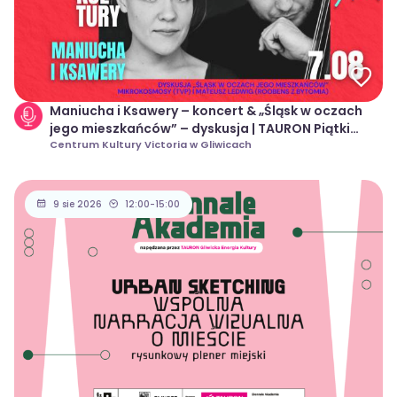
Maniucha i Ksawery – koncert & „Śląsk w oczach
jego mieszkańców” – dyskusja | TAURON Piątki
Kultury
Centrum Kultury Victoria w Gliwicach
9 sie 2026
12:00-15:00