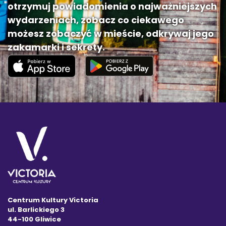
otrzymuj powiadomienia o najważniejszych
wydarzeniach, zobacz co ciekawego
możesz zobaczyć w mieście, odkrywaj jego
zakamarki i sekrety.
Centrum Kultury Victoria
ul. Barlickiego 3
44-100 Gliwice