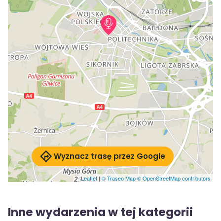
Wyznacz trasę przez Google
Leaflet
|
© Traseo Map
© OpenStreetMap contributors
Inne wydarzenia w tej kategorii