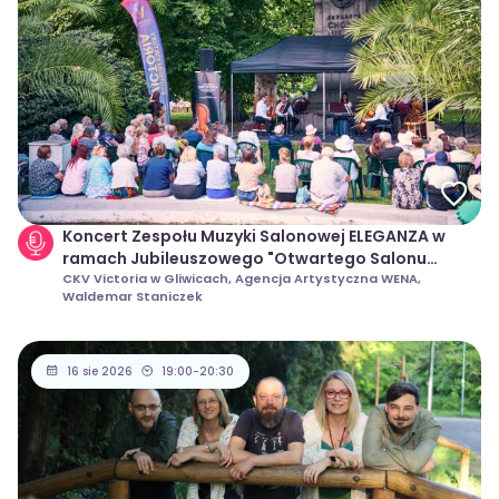
Koncert Zespołu Muzyki Salonowej ELEGANZA w
ramach Jubileuszowego "Otwartego Salonu
Muzycznego" 2026 w Gliwicach
CKV Victoria w Gliwicach, Agencja Artystyczna WENA,
Waldemar Staniczek
16 sie 2026
19:00-20:30