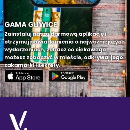
GAMA GLIWICE
Zainstaluj naszą darmową aplikację i
otrzymuj powiadomienia o najważniejszych
wydarzeniach, zobacz co ciekawego
możesz zobaczyć w mieście, odkrywaj jego
zakamarki i sekrety.