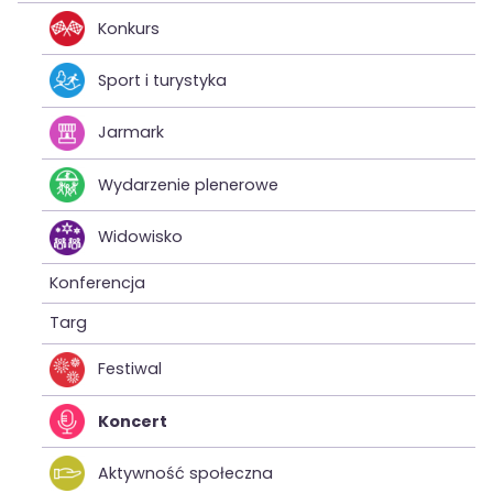
Konkurs
Sport i turystyka
Jarmark
Wydarzenie plenerowe
Widowisko
Konferencja
Targ
Festiwal
Koncert
Aktywność społeczna