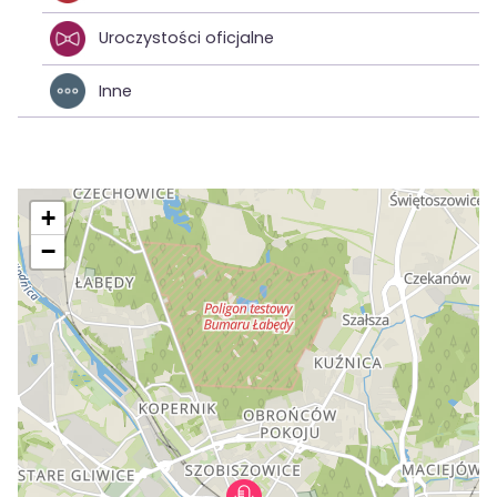
Uroczystości oficjalne
Inne
+
−