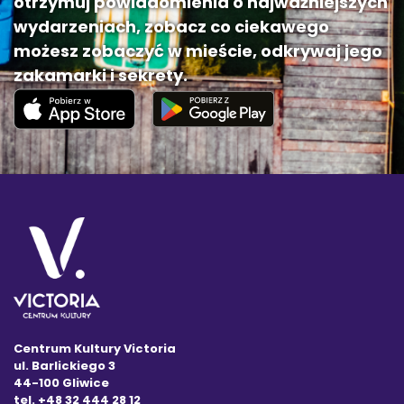
otrzymuj powiadomienia o najważniejszych
wydarzeniach, zobacz co ciekawego
możesz zobaczyć w mieście, odkrywaj jego
zakamarki i sekrety.
Centrum Kultury Victoria
ul. Barlickiego 3
44-100 Gliwice
tel. +48 32 444 28 12