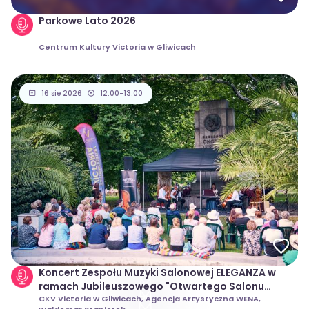
Parkowe Lato 2026
Centrum Kultury Victoria w Gliwicach
16 sie 2026
12:00-13:00
Koncert Zespołu Muzyki Salonowej ELEGANZA w
ramach Jubileuszowego "Otwartego Salonu
Muzycznego" 2026 w Gliwicach
CKV Victoria w Gliwicach, Agencja Artystyczna WENA,