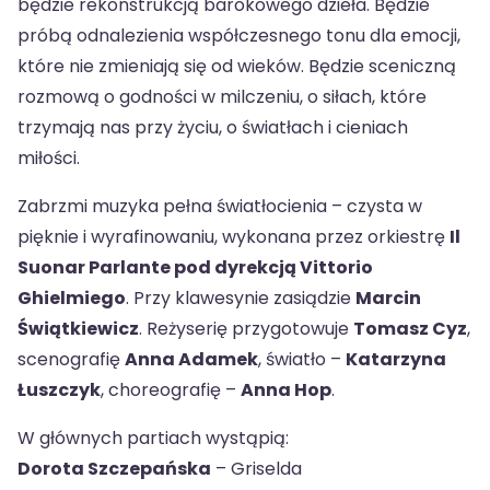
będzie rekonstrukcją barokowego dzieła. Będzie
próbą odnalezienia współczesnego tonu dla emocji,
które nie zmieniają się od wieków. Będzie sceniczną
rozmową o godności w milczeniu, o siłach, które
trzymają nas przy życiu, o światłach i cieniach
miłości.
Zabrzmi muzyka pełna światłocienia – czysta w
pięknie i wyrafinowaniu, wykonana przez orkiestrę
Il
Suonar Parlante pod dyrekcją Vittorio
Ghielmiego
. Przy klawesynie zasiądzie
Marcin
Świątkiewicz
. Reżyserię przygotowuje
Tomasz Cyz
,
scenografię
Anna Adamek
, światło –
Katarzyna
Łuszczyk
, choreografię –
Anna Hop
.
W głównych partiach wystąpią:
Dorota Szczepańska
– Griselda