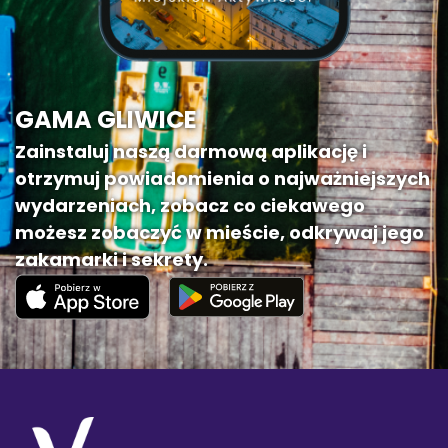
GAMA GLIWICE
Zainstaluj naszą darmową aplikację i
otrzymuj powiadomienia o najważniejszych
wydarzeniach, zobacz co ciekawego
możesz zobaczyć w mieście, odkrywaj jego
zakamarki i sekrety.