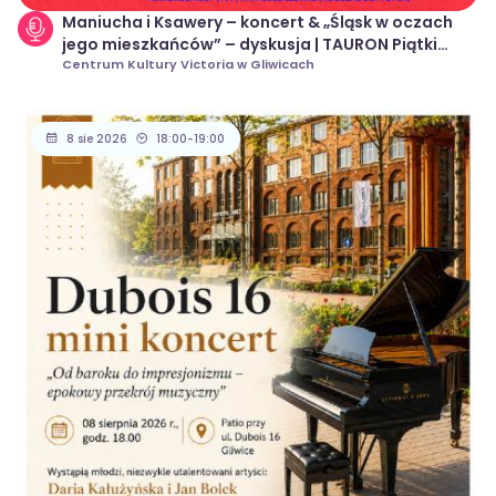
Maniucha i Ksawery – koncert & „Śląsk w oczach
jego mieszkańców” – dyskusja | TAURON Piątki
Kultury
Centrum Kultury Victoria w Gliwicach
8 sie 2026
18:00-19:00