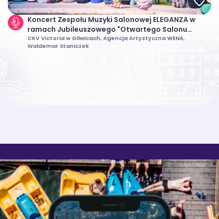
Koncert Zespołu Muzyki Salonowej ELEGANZA w
ramach Jubileuszowego "Otwartego Salonu
Muzycznego" 2026 w Gliwicach
CKV Victoria w Gliwicach, Agencja Artystyczna WENA,
Waldemar Staniczek