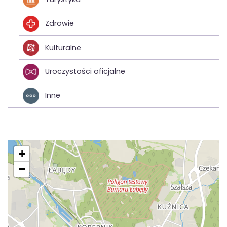
Zdrowie
Kulturalne
Uroczystości oficjalne
Inne
+
−