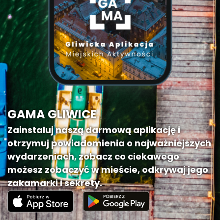
GAMA GLIWICE
Zainstaluj naszą darmową aplikację i
otrzymuj powiadomienia o najważniejszych
wydarzeniach, zobacz co ciekawego
możesz zobaczyć w mieście, odkrywaj jego
zakamarki i sekrety.