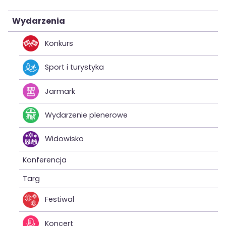
Wydarzenia
Konkurs
Sport i turystyka
Jarmark
Wydarzenie plenerowe
Widowisko
Konferencja
Targ
Festiwal
Koncert