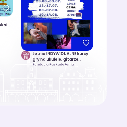
okoła
Letnie INDYWIDUALNE kursy
gry na ukulele, gitarze,
gitarze elektrycznej dla
Fundacja PaskudoFonia
dzieci/młodzieży/dorosłych