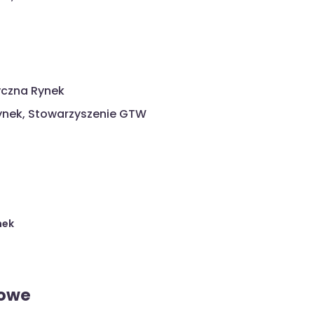
yczna Rynek
Rynek, Stowarzyszenie GTW
nek
kowe