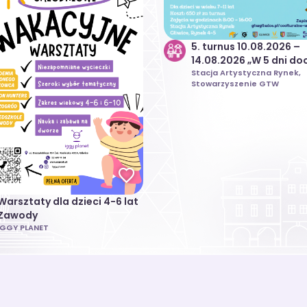
5. turnus 10.08.2026 –
14.08.2026 „W 5 dni do
świata” | Coolturalne
Stacja Artystyczna Rynek,
Stowarzyszenie GTW
Wakacje 2026
Warsztaty dla dzieci 4-6 lat
Zawody
IGGY PLANET