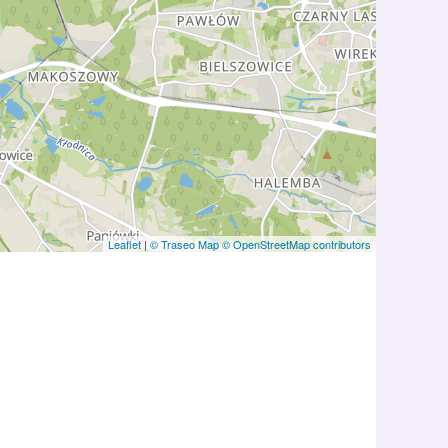
Leaflet
|
© Traseo Map
© OpenStreetMap contributors