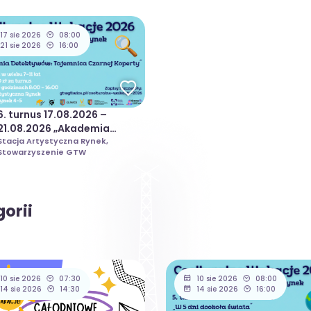
17 sie 2026
08:00
21 sie 2026
16:00
6. turnus 17.08.2026 –
21.08.2026 „Akademia
Detektywów” | Coolturalne
Stacja Artystyczna Rynek,
Stowarzyszenie GTW
Wakacje 2026
orii
10 sie 2026
07:30
10 sie 2026
08:00
14 sie 2026
14:30
14 sie 2026
16:00