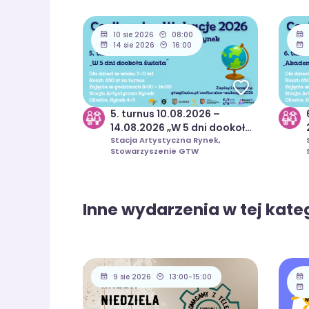
10 sie 2026
08:00
14 sie 2026
16:00
5. turnus 10.08.2026 –
14.08.2026 „W 5 dni dookoła
świata” | Coolturalne
Stacja Artystyczna Rynek,
Stowarzyszenie GTW
Wakacje 2026
Inne wydarzenia w tej kateg
9 sie 2026
13:00-15:00