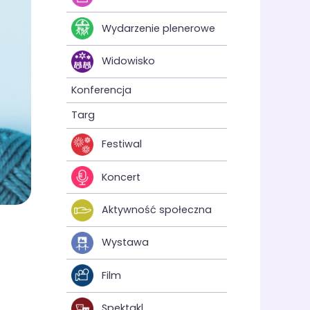
Wydarzenie plenerowe
Widowisko
Konferencja
Targ
Festiwal
Koncert
Aktywność społeczna
Wystawa
Film
Spektakl