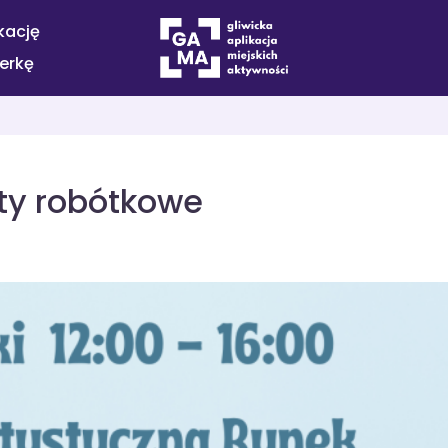
kację
terkę
aty robótkowe