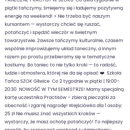
piątki tańczymy, śmiejemy się i ładujemy pozytywną
energię na weekend! ⚡ Nie trzeba być naszym
kursantem — wystarczy chcieć się ruszać,
potańczyć i spędzić wieczór w świetnym
towarzystwie. Zawsze tańczymy kulturalnie, czasem
wspólnie improwizujemy układ taneczny, a innym
razem po prostu przebieramy się w tematyczne
kostiumy. Bo taniec to nie tylko kroki — to radość,
ludzie i atmosfera, której nie da się opisać ❤️ Szkoła
Tańca SZOK Gliwice Co 2 tygodnie w piątki | 19:00–
20:30 NOWOŚĆ W TYM SEMESTRZE! Mamy specjalną
kartę uczestnika Practisów – zbieraj pieczątki za
obecność i zgarnij nagrodę! Wejściówka dla 1 osoby:
25 zł Nie musisz znać wszystkich kroków —
wystarczy, że masz ochotę potańczyć! To najlepszy
sposób, by rozpocząć weekend z uśmiechem✨