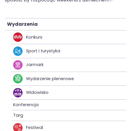
Wydarzenia
Konkurs
Sport i turystyka
Jarmark
Wydarzenie plenerowe
Widowisko
Konferencja
Targ
Festiwal