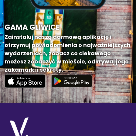
GAMA GLIWICE
Zainstaluj naszą darmową aplikację i
otrzymuj powiadomienia o najważniejszych
wydarzeniach, zobacz co ciekawego
możesz zobaczyć w mieście, odkrywaj jego
zakamarki i sekrety.