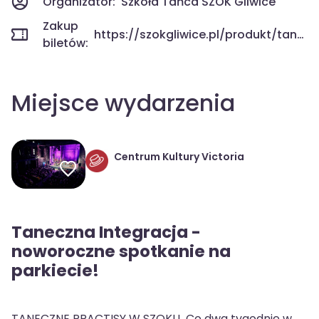
Organizator:
Szkoła Tańca SZOK Gliwice
Zakup
https://szokgliwice.pl/produkt/taneczna-integracja-piatkowy-practis/
biletów:
Miejsce wydarzenia
Centrum Kultury Victoria
Taneczna Integracja -
noworoczne spotkanie na
parkiecie!
TANECZNE PRACTISY W SZOKU Co dwa tygodnie w