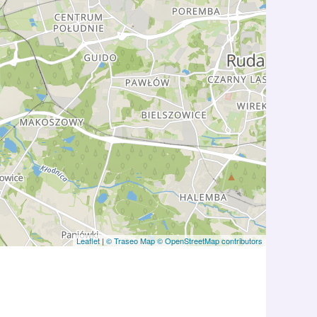
Leaflet
|
© Traseo Map
© OpenStreetMap contributors