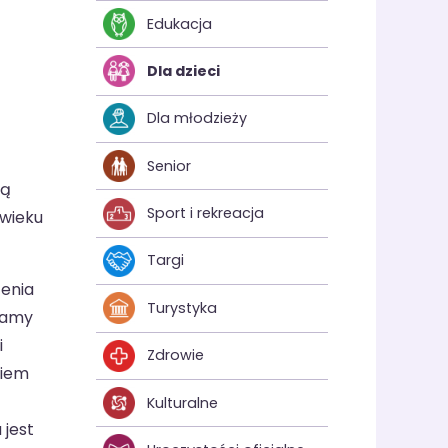
Edukacja
Dla dzieci
Dla młodzieży
Senior
ją
Sport i rekreacja
 wieku
Targi
zenia
Turystyka
jamy
i
Zdrowie
niem
Kulturalne
 jest