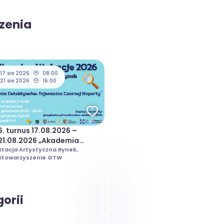
zenia
17 sie 2026
08:00
21 sie 2026
16:00
6. turnus 17.08.2026 –
21.08.2026 „Akademia
Detektywów” | Coolturalne
Stacja Artystyczna Rynek,
Stowarzyszenie GTW
Wakacje 2026
orii