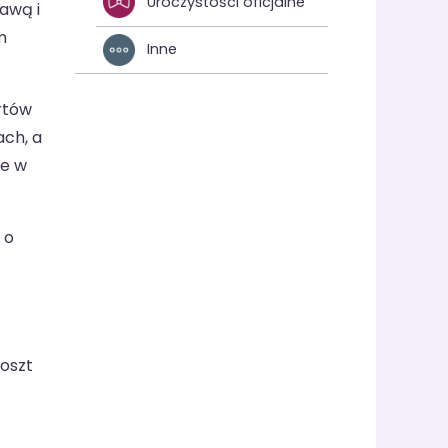
Uroczystości oficjalne
awą i
m
Inne
ertów
ach, a
ne w
 o
Koszt