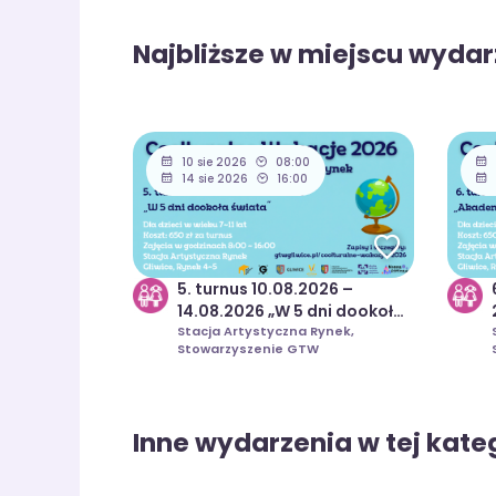
Najbliższe w miejscu wydar
10 sie 2026
08:00
14 sie 2026
16:00
5. turnus 10.08.2026 –
14.08.2026 „W 5 dni dookoła
świata” | Coolturalne
Stacja Artystyczna Rynek,
Stowarzyszenie GTW
Wakacje 2026
Inne wydarzenia w tej kateg