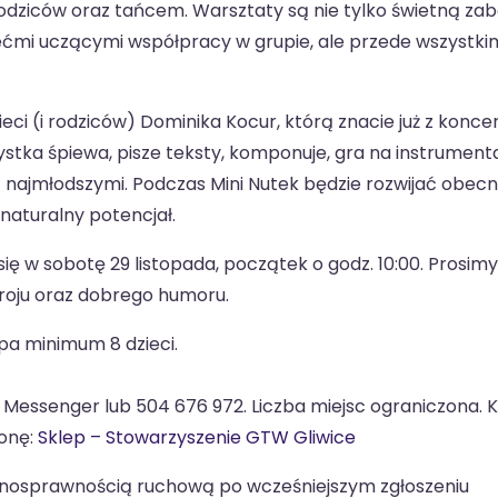
odziców oraz tańcem. Warsztaty są nie tylko świetną zab
ziećmi uczącymi współpracy w grupie, ale przede wszystki
ieci (i rodziców) Dominika Kocur, którą znacie już z konc
rtystka śpiewa, pisze teksty, komponuje, gra na instrument
ę z najmłodszymi. Podczas Mini Nutek będzie rozwijać obec
naturalny potencjał.
ę w sobotę 29 listopada, początek o godz. 10:00. Prosimy
roju oraz dobrego humoru.
upa minimum 8 dzieci.
Messenger lub 504 676 972. Liczba miejsc ograniczona. 
ronę:
Sklep – Stowarzyszenie GTW Gliwice
łnosprawnością ruchową po wcześniejszym zgłoszeniu