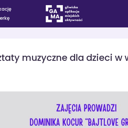
kację
terkę
ztaty muzyczne dla dzieci w 