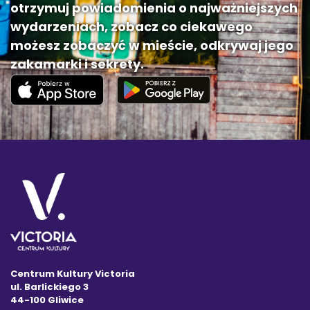
otrzymuj powiadomienia o najważniejszych
wydarzeniach, zobacz co ciekawego
możesz zobaczyć w mieście, odkrywaj jego
zakamarki i sekrety.
Centrum Kultury Victoria
ul. Barlickiego 3
44-100 Gliwice