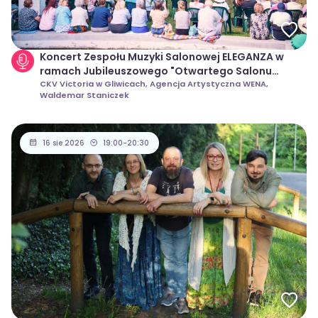
Koncert Zespołu Muzyki Salonowej ELEGANZA w
ramach Jubileuszowego "Otwartego Salonu
Muzycznego" 2026 w Gliwicach
CKV Victoria w Gliwicach, Agencja Artystyczna WENA,
Waldemar Staniczek
16 sie 2026
19:00-20:30