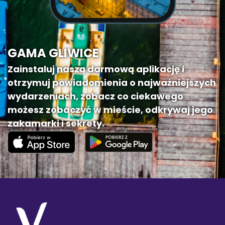
GAMA GLIWICE
Zainstaluj naszą darmową aplikację i
otrzymuj powiadomienia o najważniejszych
wydarzeniach, zobacz co ciekawego
możesz zobaczyć w mieście, odkrywaj jego
zakamarki i sekrety.