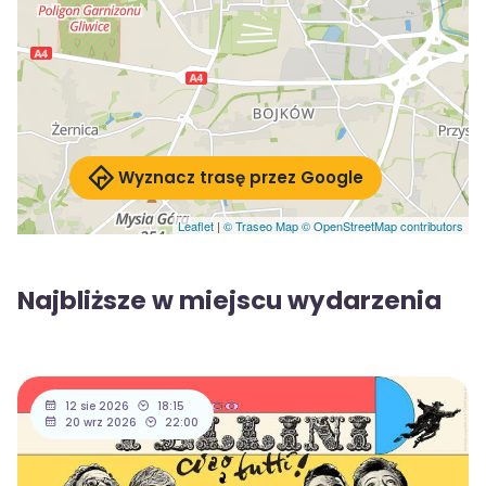
Wyznacz trasę przez Google
Leaflet
|
© Traseo Map
© OpenStreetMap contributors
Najbliższe w miejscu wydarzenia
12 sie 2026
18:15
20 wrz 2026
22:00