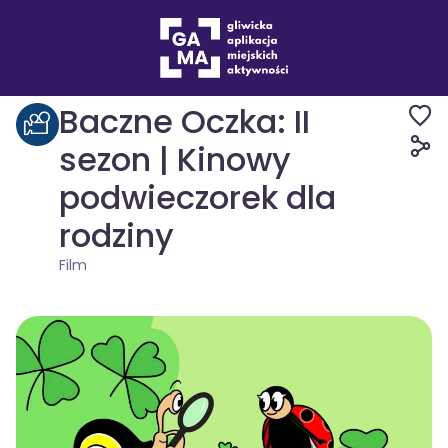
Wydarzenia
Film
Baczne Oczka: II
sezon | Kinowy
podwieczorek dla
rodziny
Film