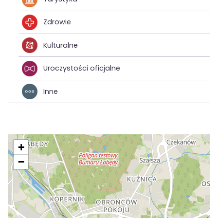
Zdrowie
Kulturalne
Uroczystości oficjalne
Inne
+
−