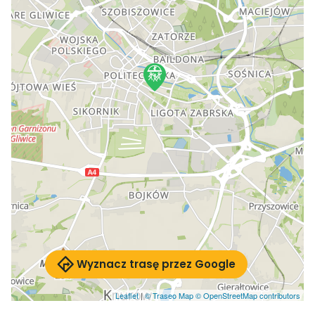
Wyznacz trasę przez Google
Leaflet
|
© Traseo Map
© OpenStreetMap contributors