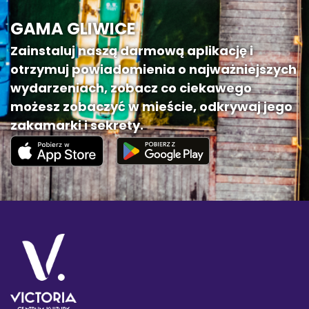
GAMA GLIWICE
Zainstaluj naszą darmową aplikację i
otrzymuj powiadomienia o najważniejszych
wydarzeniach, zobacz co ciekawego
możesz zobaczyć w mieście, odkrywaj jego
zakamarki i sekrety.