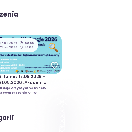
zenia
17 sie 2026
08:00
21 sie 2026
16:00
6. turnus 17.08.2026 –
21.08.2026 „Akademia
Detektywów” | Coolturalne
Stacja Artystyczna Rynek,
Stowarzyszenie GTW
Wakacje 2026
orii