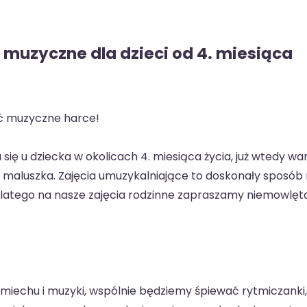
y muzyczne dla dzieci od 4. miesiąca
ąć muzyczne harce!
ę u dziecka w okolicach 4. miesiąca życia, już wtedy wa
u maluszka. Zajęcia umuzykalniające to doskonały sposób
dlatego na nasze zajęcia rodzinne zapraszamy niemowlęta
iechu i muzyki, wspólnie będziemy śpiewać rytmiczanki,