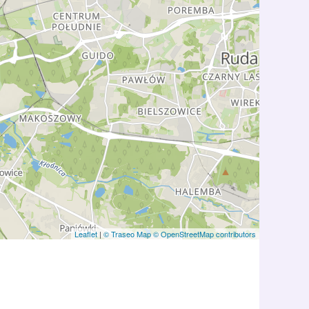
Leaflet
|
© Traseo Map
© OpenStreetMap contributors