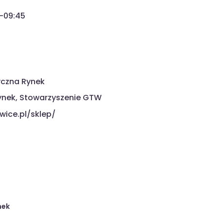
0-09:45
yczna Rynek
Rynek, Stowarzyszenie GTW
wice.pl/sklep/
nek