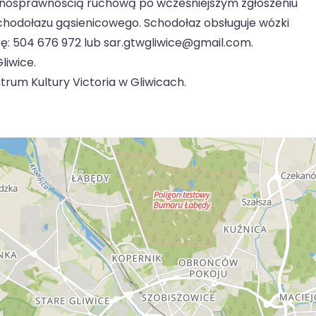
łnosprawnością ruchową po wcześniejszym zgłoszeniu
chodołazu gąsienicowego. Schodołaz obsługuje wózki
bę: 504 676 972 lub sar.gtwgliwice@gmail.com.
liwice.
rum Kultury Victoria w Gliwicach.