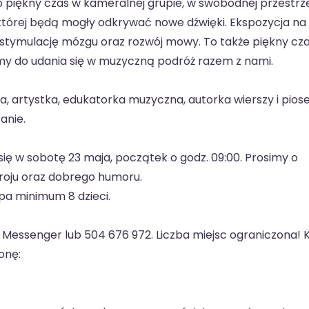
to piękny czas w kameralnej grupie, w swobodnej przestrz
 której będą mogły odkrywać nowe dźwięki. Ekspozycja na
stymulację mózgu oraz rozwój mowy. To także piękny cz
my do udania się w muzyczną podróż razem z nami.
, artystka, edukatorka muzyczna, autorka wierszy i pios
anie.
ę w sobotę 23 maja, początek o godz. 09:00. Prosimy o
roju oraz dobrego humoru.
pa minimum 8 dzieci.
Messenger lub 504 676 972. Liczba miejsc ograniczona! 
onę: