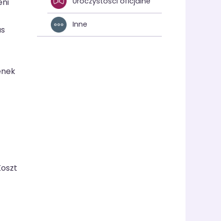
Uroczystości oficjalne
eni
Inne
as
enek
Koszt