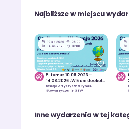
Najbliższe w miejscu wydar
10 sie 2026
08:00
14 sie 2026
16:00
5. turnus 10.08.2026 –
14.08.2026 „W 5 dni dookoła
świata” | Coolturalne
Stacja Artystyczna Rynek,
Stowarzyszenie GTW
Wakacje 2026
Inne wydarzenia w tej kateg