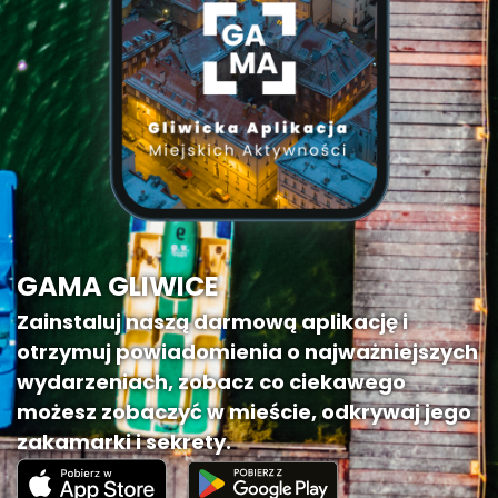
GAMA GLIWICE
Zainstaluj naszą darmową aplikację i
otrzymuj powiadomienia o najważniejszych
wydarzeniach, zobacz co ciekawego
możesz zobaczyć w mieście, odkrywaj jego
zakamarki i sekrety.