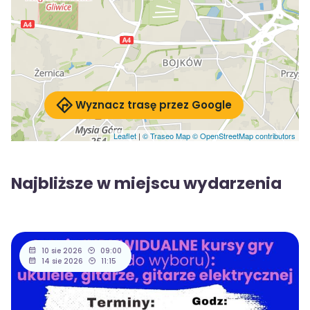
Wyznacz trasę przez Google
Leaflet
|
© Traseo Map
© OpenStreetMap contributors
Najbliższe w miejscu wydarzenia
10 sie 2026
09:00
14 sie 2026
11:15