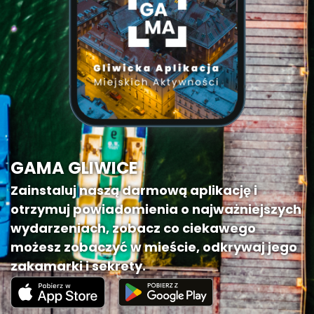
GAMA GLIWICE
Zainstaluj naszą darmową aplikację i
otrzymuj powiadomienia o najważniejszych
wydarzeniach, zobacz co ciekawego
możesz zobaczyć w mieście, odkrywaj jego
zakamarki i sekrety.