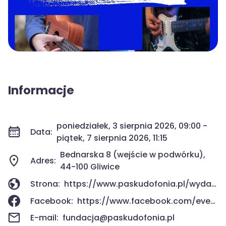
Informacje
poniedziałek, 3 sierpnia 2026, 09:00 -
Data:
piątek, 7 sierpnia 2026, 11:15
Bednarska 8 (wejście w podwórku),
Adres:
44-100 Gliwice
Strona:
https://www.paskudofonia.pl/wydarzenia/letnie-indywidualne-kursy-gry-na-ukulele-gitarze-gitarze-elektrycznej-dla-dzieci-mlodziezy-doroslych/
Facebook:
https://www.facebook.com/events/2091826128066108/
E-mail:
fundacja@paskudofonia.pl