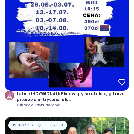
Letnie INDYWIDUALNE kursy gry na ukulele, gitarze,
gitarze elektrycznej dla
dzieci/młodzieży/dorosłych
Fundacja PaskudoFonia
16 sie 2026
19:00-20:30