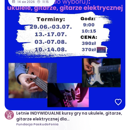
14 sie 2026
11:15
Letnie INDYWIDUALNE kursy gry na ukulele, gitarze,
gitarze elektrycznej dla
dzieci/młodzieży/dorosłych
Fundacja PaskudoFonia