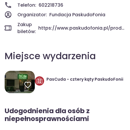
Telefon:
602218736
Organizator:
Fundacja PaskudoFonia
Zakup
https://www.paskudofonia.pl/produkt/letnie-indywidualne-kursy-gry-na-ukulele-gitarze-gitarze-elektrycznej/
biletów:
Miejsce wydarzenia
PasCuda - cztery kąty PaskudoFonii
Udogodnienia dla osób z
niepełnosprawnościami