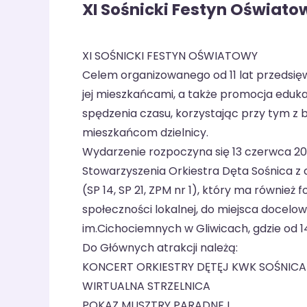
XI Sośnicki Festyn Oświato
XI SOŚNICKI FESTYN OŚWIATOWY
Celem organizowanego od 11 lat przedsięwz
jej mieszkańcami, a także promocja edukac
spędzenia czasu, korzystając przy tym 
mieszkańcom dzielnicy.
Wydarzenie rozpoczyna się 13 czerwca 202
Stowarzyszenia Orkiestra Dęta Sośnica z 
(SP 14, SP 21, ZPM nr 1), który ma również
społeczności lokalnej, do miejsca docelo
im.Cichociemnych w Gliwicach, gdzie od 14
Do Głównych atrakcji należą:
KONCERT ORKIESTRY DĘTĘJ KWK SOŚNICA
WIRTUALNA STRZELNICA
POKAZ MUSZTRY PARADNEJ