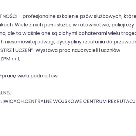
OŚCI - profesjonalne szkolenie psów służbowych, któr
ach. Wiele z nich pełni służbę w ratownictwie, policji czy
na, ale to właśnie one są cichymi bohaterami wielu tragedi
h niesamowitej odwagi, dyscypliny i zaufania do przewodn
STRZ i UCZEŃ”-Wystawa prac nauczycieli i uczniów
ZPM nr 1,
łpracę wielu podmiotów:
ALNEJ
GLIWICACH,CENTRALNE WOJSKOWE CENTRUM REKRUTACJ