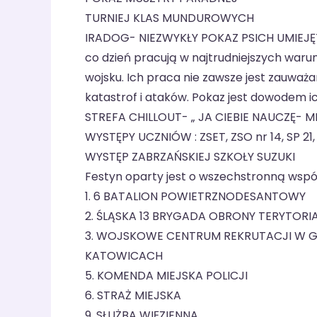
TURNIEJ KLAS MUNDUROWYCH
IRADOG- NIEZWYKŁY POKAZ PSICH UMIEJĘTN
co dzień pracują w najtrudniejszych warunk
wojsku. Ich praca nie zawsze jest zauważa
katastrof i ataków. Pokaz jest dowodem ic
STREFA CHILLOUT- „ JA CIEBIE NAUCZĘ- MI
WYSTĘPY UCZNIÓW : ZSET, ZSO nr 14, SP 21, 
WYSTĘP ZABRZAŃSKIEJ SZKOŁY SUZUKI
Festyn oparty jest o wszechstronną wspó
1. 6 BATALION POWIETRZNODESANTOWY
2. ŚLĄSKA 13 BRYGADA OBRONY TERYTORI
3. WOJSKOWE CENTRUM REKRUTACJI W 
KATOWICACH
5. KOMENDA MIEJSKA POLICJI
6. STRAŻ MIEJSKA
9. SŁUŻBA WIĘZIENNA