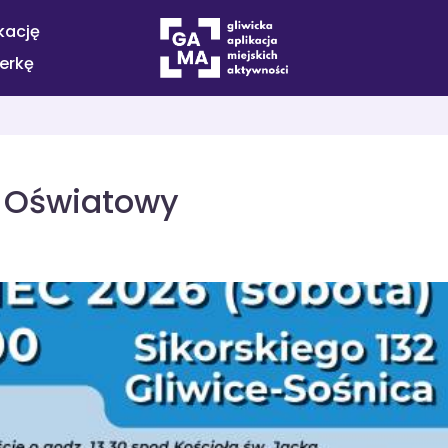
kację
terkę
n Oświatowy