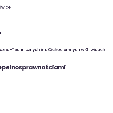
liwice
u
iczno-Technicznych im. Cichociemnych w Gliwicach
iepełnosprawnościami