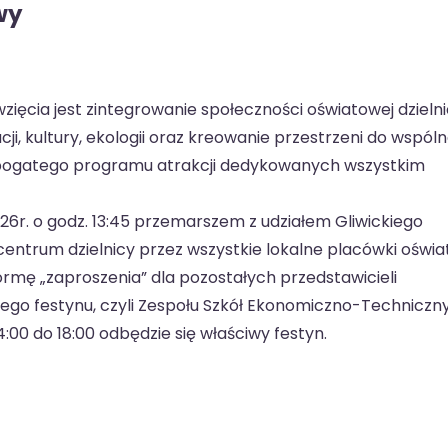
wy
ięcia jest zintegrowanie społeczności oświatowej dzielni
ji, kultury, ekologii oraz kreowanie przestrzeni do wspól
z bogatego programu atrakcji dedykowanych wszystkim
6r. o godz. 13:45 przemarszem z udziałem Gliwickiego
centrum dzielnicy przez wszystkie lokalne placówki oświ
 formę „zaproszenia” dla pozostałych przedstawicieli
wego festynu, czyli Zespołu Szkół Ekonomiczno-Techniczn
:00 do 18:00 odbędzie się właściwy festyn.