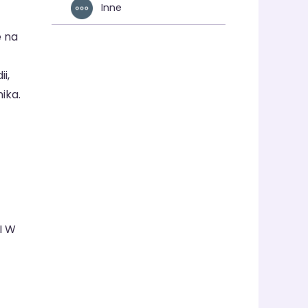
Inne
e na
i,
ika.
I W