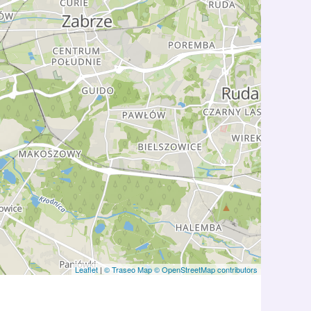
Leaflet
|
© Traseo Map
© OpenStreetMap contributors