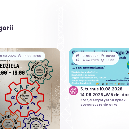
orii
9 sie 2026
13:00-15:00
10 sie 2026
08:00
14 sie 2026
16:00
5. turnus 10.08.2026 –
14.08.2026 „W 5 dni do
świata” | Coolturalne
Stacja Artystyczna Rynek,
Stowarzyszenie GTW
Wakacje 2026