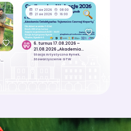
17 sie 2026
08:00
21 sie 2026
16:00
6. turnus 17.08.2026 –
21.08.2026 „Akademia
Detektywów” | Coolturalne
Stacja Artystyczna Rynek,
Stowarzyszenie GTW
-
Wakacje 2026
czny