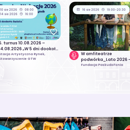
10 sie 2026
08:00
16 sie 2026
19:00-20:30
14 sie 2026
16:00
5. turnus 10.08.2026 –
14.08.2026 „W 5 dni dookoła
W amfiteatrze
świata” | Coolturalne
Stacja Artystyczna Rynek,
Stowarzyszenie GTW
podwórka_Lato 2026 
Wakacje 2026
koncert zespołu Muzy
Fundacja PaskudoFonia
Las