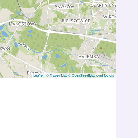
Leaflet
|
© Traseo Map
© OpenStreetMap contributors