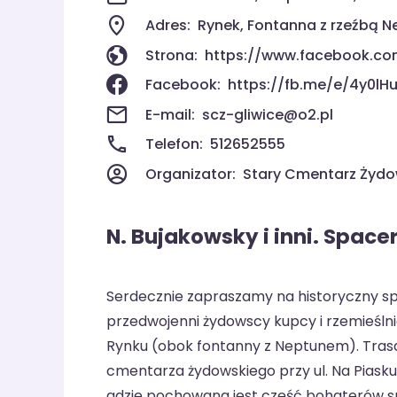
Adres:
Rynek, Fontanna z rzeźbą N
Strona:
https://www.facebook.co
Facebook:
https://fb.me/e/4y0l
E-mail:
scz-gliwice@o2.pl
Telefon:
512652555
Organizator:
Stary Cmentarz Żydo
N. Bujakowsky i inni. Space
Serdecznie zapraszamy na historyczny 
przedwojenni żydowscy kupcy i rzemieślnicy
Rynku (obok fontanny z Neptunem). Tras
cmentarza żydowskiego przy ul. Na Pias
gdzie pochowana jest część bohaterów s