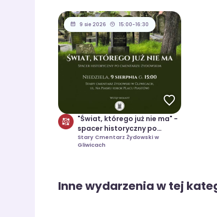
9 sie 2026
15:00-16:30
"Świat, którego już nie ma" -
spacer historyczny po
starym cmentarzu
Stary Cmentarz Żydowski w
Gliwicach
żydowskim w Gliwicach
Inne wydarzenia w tej kateg