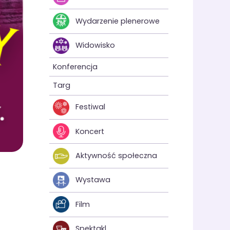
Wydarzenie plenerowe
Widowisko
Konferencja
Targ
Festiwal
Koncert
Aktywność społeczna
Wystawa
Film
Spektakl