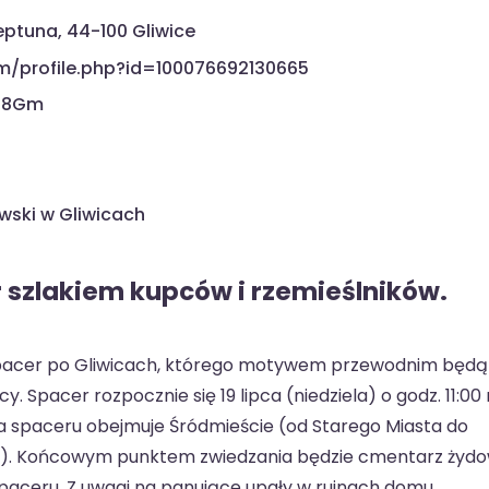
eptuna, 44-100 Gliwice
m/profile.php?id=100076692130665
Hu8Gm
wski w Gliwicach
r szlakiem kupców i rzemieślników.
spacer po Gliwicach, którego motywem przewodnim będą
. Spacer rozpocznie się 19 lipca (niedziela) o godz. 11:00
a spaceru obejmuje Śródmieście (od Starego Miasta do
ku). Końcowym punktem zwiedzania będzie cmentarz żydo
paceru. Z uwagi na panujące upały w ruinach domu