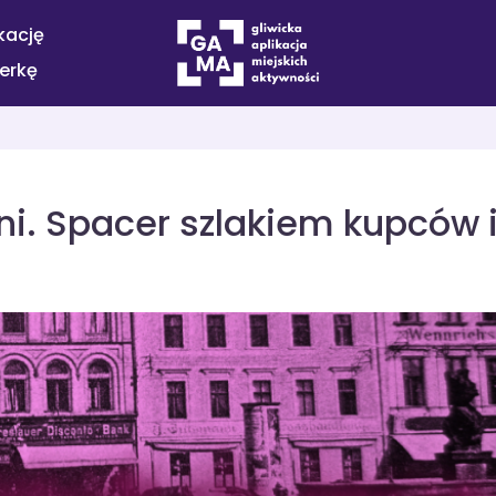
kację
terkę
nni. Spacer szlakiem kupców 