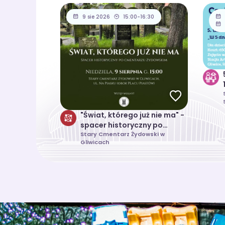
9 sie 2026
15:00-16:30
"Świat, którego już nie ma" -
spacer historyczny po
starym cmentarzu
Stary Cmentarz Żydowski w
Gliwicach
żydowskim w Gliwicach