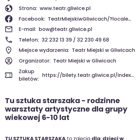
Strona:
www.teatr.gliwice.pl
Facebook:
TeatrMiejskiwGliwicach/?locale=pl_PL
E-mail:
bow@teatr.gliwice.pl
Telefon:
32 232 13 39 / 32 230 49 68
Miejsce wydarzenia:
Teatr Miejski w Gliwicach
Organizator:
Teatr Miejski w Gliwicach
Zakup
https://bilety.teatr.gliwice.pl/index.php/repertoire.html?id=1066
biletów:
Tu sztuka starszaka - rodzinne
warsztaty artystyczne dla grupy
wiekowej 6-10 lat
TU SZTUKA STARSZAKA
to zajęcia
dla dzieci w