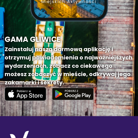
GAMA GLIWICE
Zainstaluj naszą darmową aplikację i
otrzymuj powiadomienia o najważniejszych
wydarzeniach, zobacz co ciekawego
możesz zobaczyć w mieście, odkrywaj jego
zakamarki i sekrety.