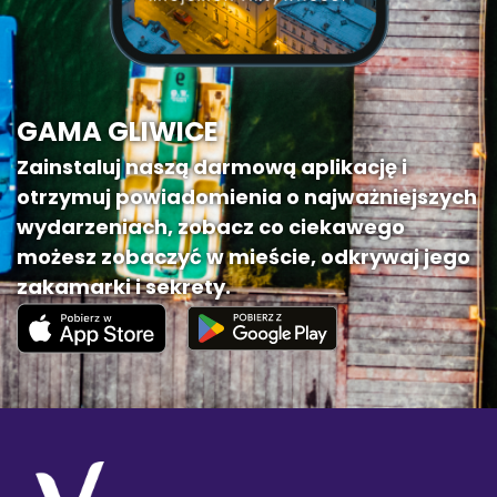
GAMA GLIWICE
Zainstaluj naszą darmową aplikację i
otrzymuj powiadomienia o najważniejszych
wydarzeniach, zobacz co ciekawego
możesz zobaczyć w mieście, odkrywaj jego
zakamarki i sekrety.