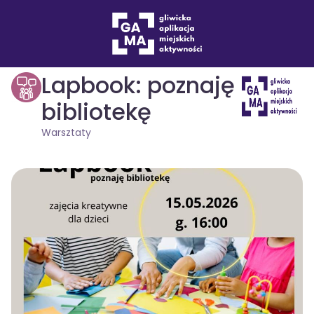
Wydarzenia
Warsztaty
drukuj
Lapbook: poznaję
bibliotekę
Warsztaty