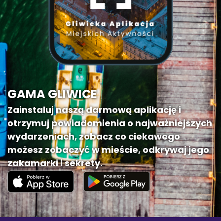
GAMA GLIWICE
Zainstaluj naszą darmową aplikację i
otrzymuj powiadomienia o najważniejszych
wydarzeniach, zobacz co ciekawego
możesz zobaczyć w mieście, odkrywaj jego
zakamarki i sekrety.