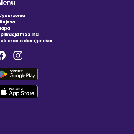
Menu
Wydarzenia
iejsca
Mapa
plikacja mobilna
eklaracja dostępności