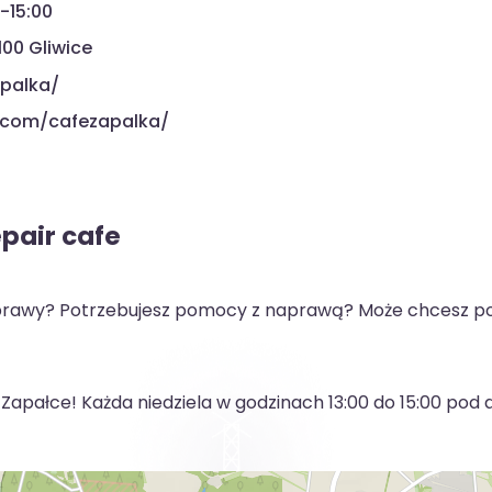
0-15:00
100 Gliwice
apalka/
.com/cafezapalka/
l
pair cafe
naprawy? Potrzebujesz pomocy z naprawą? Może chcesz 
apałce! Każda niedziela w godzinach 13:00 do 15:00 pod 