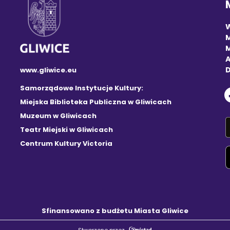
M
A
D
www.gliwice.eu
Samorządowe Instytucje Kultury:
Miejska Biblioteka Publiczna w Gliwicach
Muzeum w Gliwicach
Teatr Miejski w Gliwicach
Centrum Kultury Victoria
Sfinansowano z budżetu Miasta Gliwice