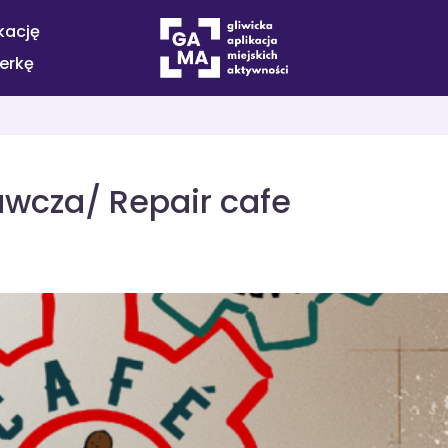
kację
terkę
wcza/ Repair cafe