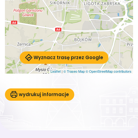
Wyznacz trasę przez Google
Leaflet
|
© Traseo Map
© OpenStreetMap contributors
wydrukuj informacje