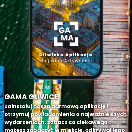
GAMA GLIWICE
Zainstaluj naszą darmową aplikację i
otrzymuj powiadomienia o najważniejszych
wydarzeniach, zobacz co ciekawego
możesz zobaczyć w mieście, odkrywaj jego