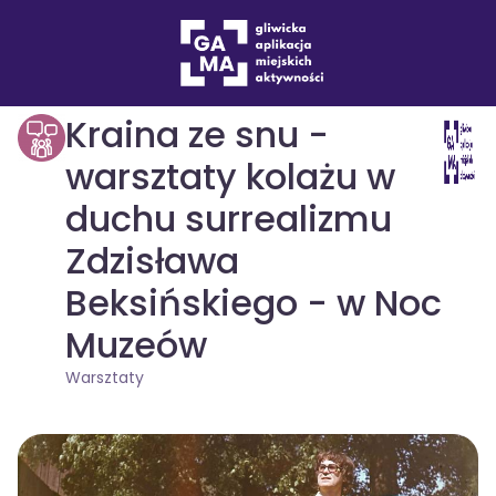
Wydarzenia
Warsztaty
drukuj
Kraina ze snu -
warsztaty kolażu w
duchu surrealizmu
Zdzisława
Beksińskiego - w Noc
Muzeów
Warsztaty