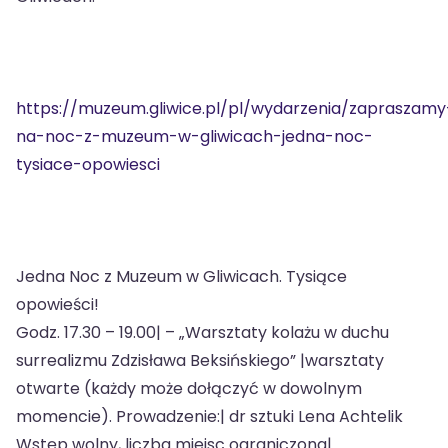
https://muzeum.gliwice.pl/pl/wydarzenia/zapraszamy
na-noc-z-muzeum-w-gliwicach-jedna-noc-
tysiace-opowiesci
Jedna Noc z Muzeum w Gliwicach. Tysiące
opowieści!
Godz. 17.30 – 19.00| – „Warsztaty kolażu w duchu
surrealizmu Zdzisława Beksińskiego” |warsztaty
otwarte (każdy może dołączyć w dowolnym
momencie). Prowadzenie:| dr sztuki Lena Achtelik
Wstęp wolny, liczba miejsc ograniczona|