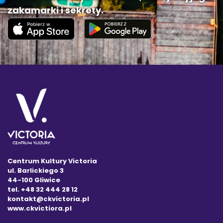
zakamarki i sekrety.
Centrum Kultury Victoria
ul. Barlickiego 3
44-100 Gliwice
tel. +48 32 444 28 12
kontakt@ckvictoria.pl
www.ckvictiora.pl