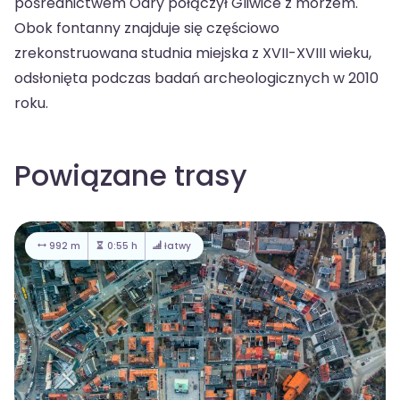
pośrednictwem Odry połączył Gliwice z morzem.
Obok fontanny znajduje się częściowo
zrekonstruowana studnia miejska z XVII-XVIII wieku,
odsłonięta podczas badań archeologicznych w 2010
roku.
Powiązane trasy
992 m
0:55 h
łatwy