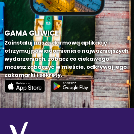
GAMA GLIWICE
Zainstaluj naszą darmową aplikację i
otrzymuj powiadomienia o najważniejszych
wydarzeniach, zobacz co ciekawego
możesz zobaczyć w mieście, odkrywaj jego
zakamarki i sekrety.