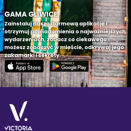
GAMA GLIWICE
Zainstaluj naszą darmową aplikację i
otrzymuj powiadomienia o najważniejszych
wydarzeniach, zobacz co ciekawego
możesz zobaczyć w mieście, odkrywaj jego
zakamarki i sekrety.