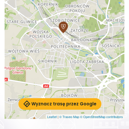
Wyznacz trasę przez Google
Leaflet
|
© Traseo Map
© OpenStreetMap contributors