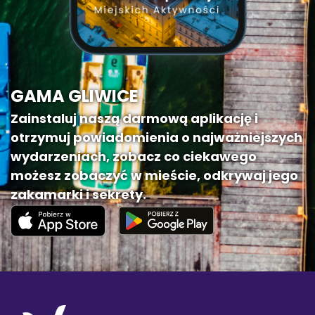
GAMA GLIWICE
Zainstaluj naszą darmową aplikację i
otrzymuj powiadomienia o najważniejszych
wydarzeniach, zobacz co ciekawego
możesz zobaczyć w mieście, odkrywaj jego
zakamarki i sekrety.