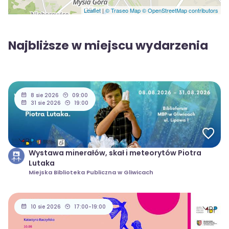
Leaflet
|
© Traseo Map
© OpenStreetMap contributors
Najbliższe w miejscu wydarzenia
8 sie 2026
09:00
31 sie 2026
19:00
Wystawa minerałów, skał i meteorytów Piotra
Lutaka
Miejska Biblioteka Publiczna w Gliwicach
10 sie 2026
17:00-19:00