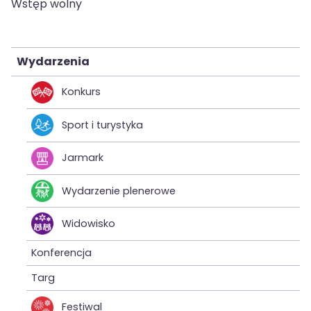
Wstęp wolny
Wydarzenia
Konkurs
Sport i turystyka
Jarmark
Wydarzenie plenerowe
Widowisko
Konferencja
Targ
Festiwal