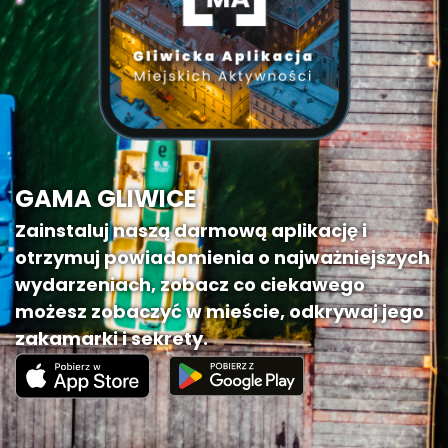
GAMA GLIWICE
Zainstaluj naszą darmową aplikację i
otrzymuj powiadomienia o najważniejszych
wydarzeniach, zobacz co ciekawego
możesz zobaczyć w mieście, odkrywaj jego
zakamarki i sekrety.