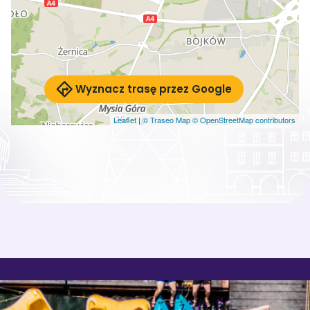
Wyznacz trasę przez Google
Leaflet
|
© Traseo Map
© OpenStreetMap contributors