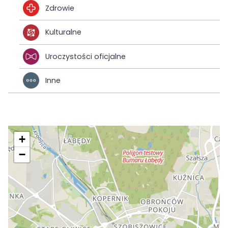
Zdrowie
Kulturalne
Uroczystości oficjalne
Inne
+
−