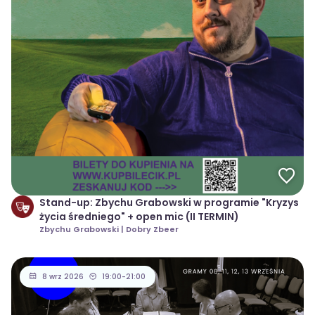
Stand-up: Zbychu Grabowski w programie "Kryzys
życia średniego" + open mic (II TERMIN)
Zbychu Grabowski | Dobry Zbeer
8 wrz 2026
19:00-21:00