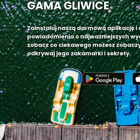
GAMA GLIWICE
Zainstaluj naszą darmową aplikację i
powiadomienia o najważniejszych wy
zobacz co ciekawego możesz zobaczy
odkrywaj jego zakamarki i sekrety.