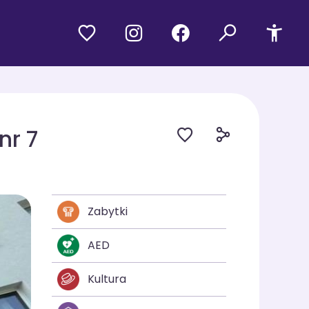
nr 7
Zabytki
AED
Kultura