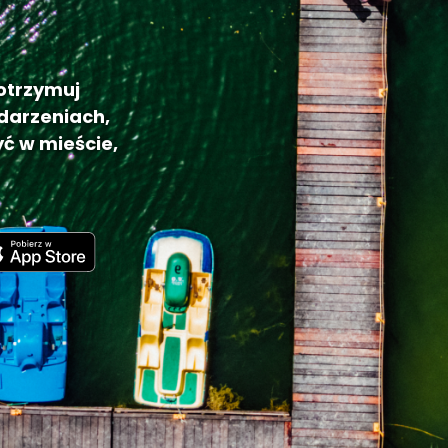
 otrzymuj
darzeniach,
ć w mieście,