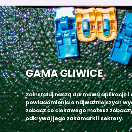
GAMA GLIWICE
Zainstaluj naszą darmową aplikację i
powiadomienia o najważniejszych wy
zobacz co ciekawego możesz zobaczy
odkrywaj jego zakamarki i sekrety.