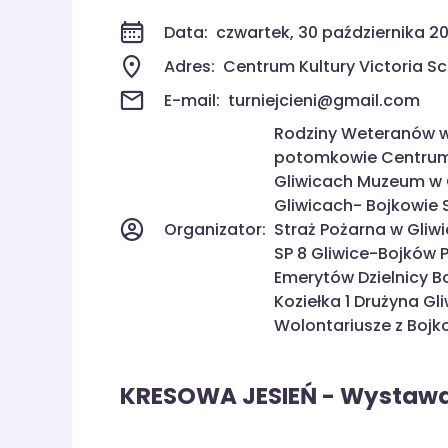
Data:
czwartek, 30 października 20
Adres:
Centrum Kultury Victoria Sc
E-mail:
turniejcieni@gmail.com
Rodziny Weteranów wa
potomkowie Centrum K
Gliwicach Muzeum w G
Gliwicach- Bojkowie
Organizator:
Straż Pożarna w Gliw
SP 8 Gliwice-Bojków P
Emerytów Dzielnicy B
Koziełka 1 Drużyna G
Wolontariusze z Boj
KRESOWA JESIEŃ - Wystawa 