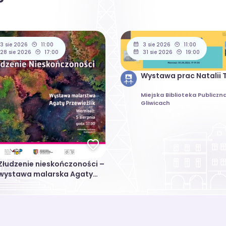
3 sie 2026
11:00
3 sie 2026
11:00
28 sie 2026
17:00
31 sie 2026
19:00
Wystawa prac Natalii T
Miejska Biblioteka Publiczn
Gliwicach
Złudzenie nieskończoności –
wystawa malarska Agaty
Przewieżlik (Wernisaż
5.08.2026)