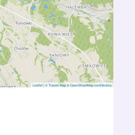
Leaflet
|
© Traseo Map
© OpenStreetMap contributors