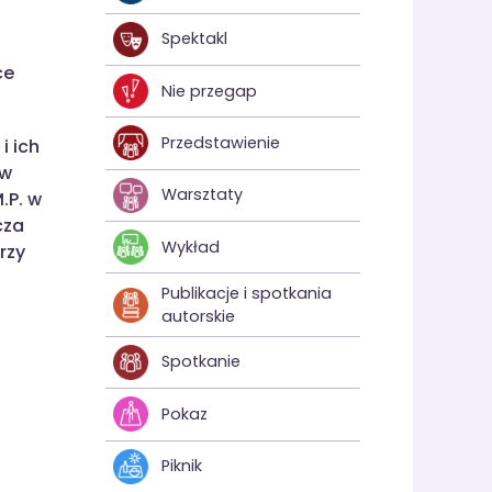
Spektakl
ce
Nie przegap
Przedstawienie
i ich
 w
Warsztaty
.P. w
cza
Wykład
rzy
Publikacje i spotkania
autorskie
Spotkanie
Pokaz
Piknik