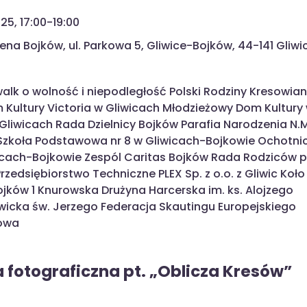
25, 17:00-19:00
ena Bojków, ul. Parkowa 5, Gliwice-Bojków, 44-141 Gliwi
lk o wolność i niepodległość Polski Rodziny Kresowian 
ultury Victoria w Gliwicach Młodzieżowy Dom Kultury
liwicach Rada Dzielnicy Bojków Parafia Narodzenia N.M
 Szkoła Podstawowa nr 8 w Gliwicach-Bojkowie Ochotni
icach-Bojkowie Zespól Caritas Bojków Rada Rodziców p
rzedsiębiorstwo Techniczne PLEX Sp. z o.o. z Gliwic Koło
ojków 1 Knurowska Drużyna Harcerska im. ks. Alojzego
liwicka św. Jerzego Federacja Skautingu Europejskiego
kowa
fotograficzna pt. „Oblicza Kresów”