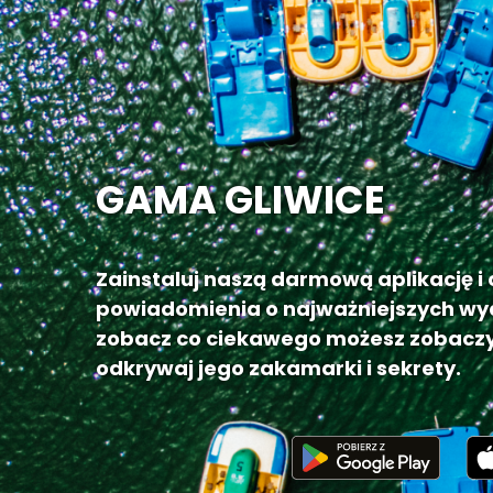
GAMA GLIWICE
Zainstaluj naszą darmową aplikację i
powiadomienia o najważniejszych wy
zobacz co ciekawego możesz zobaczy
odkrywaj jego zakamarki i sekrety.