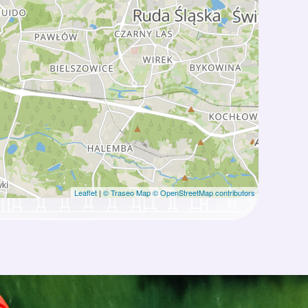
Leaflet
|
© Traseo Map
© OpenStreetMap contributors