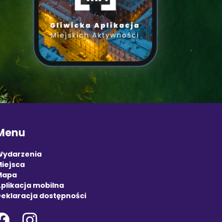
Menu
Wydarzenia
iejsca
Mapa
plikacja mobilna
eklaracja dostępności