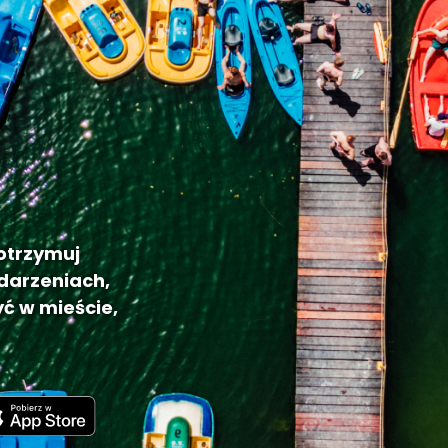
 otrzymuj
darzeniach,
ć w mieście,