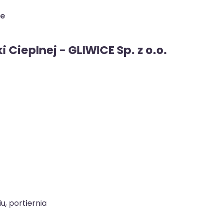
ce
 Cieplnej - GLIWICE Sp. z o.o.
, portiernia