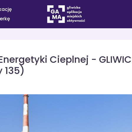
kację
terkę
nergetyki Cieplnej - GLIWICE
y 135)