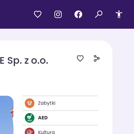
 Sp. z o.o.
Zabytki
AED
Kultura