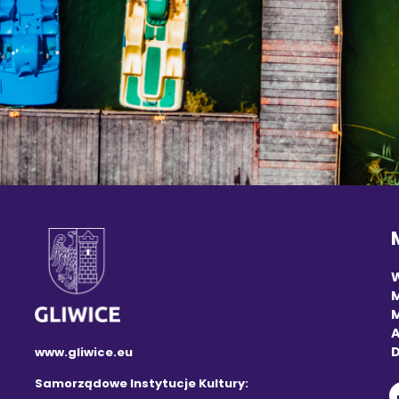
M
A
D
www.gliwice.eu
Samorządowe Instytucje Kultury: