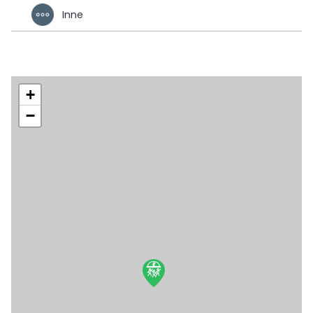
Inne
+
−