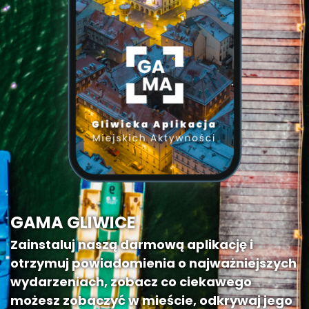
GAMA GLIWICE
Zainstaluj naszą darmową aplikację i
otrzymuj powiadomienia o najważniejszych
wydarzeniach, zobacz co ciekawego
możesz zobaczyć w mieście, odkrywaj jego