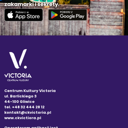
zakamarki i sekrety.
Centrum Kultury Victoria
ul. Barlickiego 3
44-100 Gliwice
tel. +48 32 444 28 12
kontakt@ckvictoria.pl
www.ckvictiora.pl
Operatorem aplikacji jest