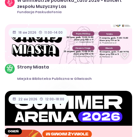
W amfiteatrze podwórka_Lato 2026 - koncert
zespołu Muzyczny Las
Fundacja PaskudoFonia
18 sie 2026
11:00-14:00
Strony Miasta
Miejska Biblioteka Publiczna w Gliwicach
22 sie 2026
12:00-18:00