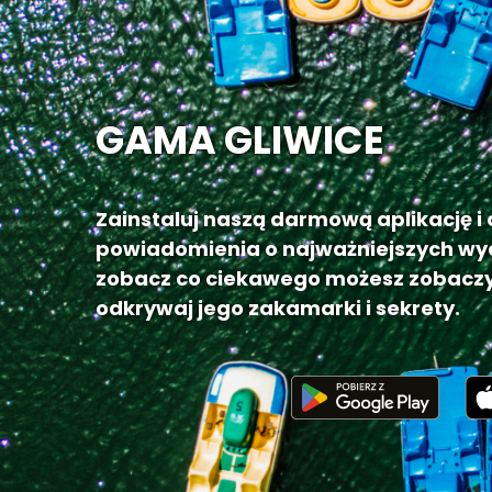
GAMA GLIWICE
Zainstaluj naszą darmową aplikację i
powiadomienia o najważniejszych wy
zobacz co ciekawego możesz zobaczy
odkrywaj jego zakamarki i sekrety.