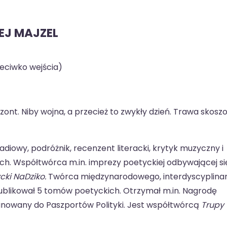
EJ MAJZEL
zeciwko wejścia)
zont. Niby wojna, a przecież to zwykły dzień. Trawa skosz
diowy, podróżnik, recenzent literacki, krytyk muzyczny i
ych. Współtwórca m.in. imprezy poetyckiej odbywającej si
cki NaDziko.
Twórca międzynarodowego, interdyscyplina
ublikował 5 tomów poetyckich. Otrzymał m.in. Nagrodę
minowany do Paszportów Polityki. Jest współtwórcą
Trupy