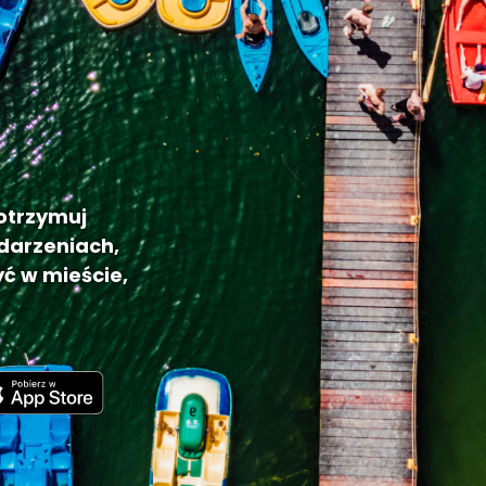
 otrzymuj
darzeniach,
ć w mieście,