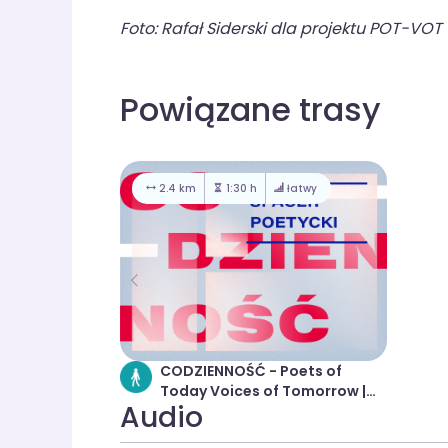
Foto: Rafał Siderski dla projektu POT-VOT
Powiązane trasy
2.4 km
1:30 h
łatwy
CODZIENNOŚĆ - Poets of
Today Voices of Tomorrow |
Audio
Spacer poetycki