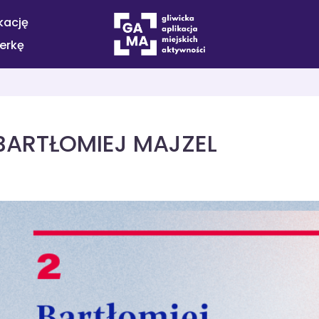
kację
terkę
BARTŁOMIEJ MAJZEL