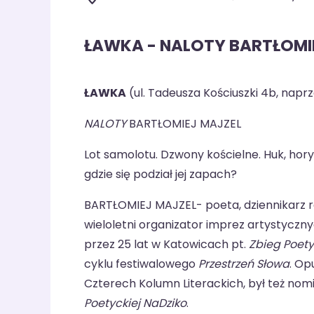
ŁAWKA - NALOTY BARTŁOMI
ŁAWKA
(ul. Tadeusza Kościuszki 4b, napr
NALOTY
BARTŁOMIEJ MAJZEL
Lot samolotu. Dzwony kościelne. Huk, hory
gdzie się podział jej zapach?
BARTŁOMIEJ MAJZEL- poeta, dziennikarz ra
wieloletni organizator imprez artystyczn
przez 25 lat w Katowicach pt.
Zbieg
Poety
cyklu festiwalowego
Przestrzeń Słowa
. Op
Czterech Kolumn Literackich, był też no
Poetyckiej NaDziko
.