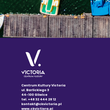
Centrum Kultury Victoria
ul. Barlickiego 3
44-100 Gliwice
tel. +48 32 444 28 12
kontakt@ckvictoria.pl
www.ckvictiora.pl