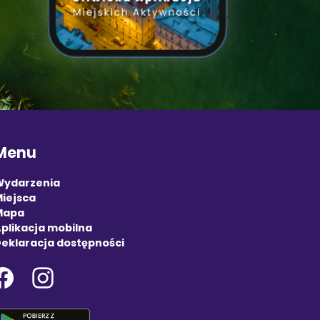
Menu
Wydarzenia
iejsca
Mapa
plikacja mobilna
eklaracja dostępności