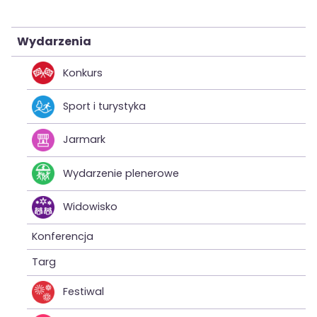
Wydarzenia
Konkurs
Sport i turystyka
Jarmark
Wydarzenie plenerowe
Widowisko
Konferencja
Targ
Festiwal