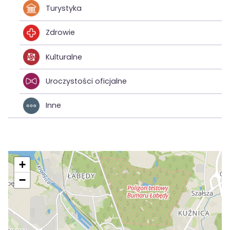
Turystyka
Zdrowie
Kulturalne
Uroczystości oficjalne
Inne
+
−