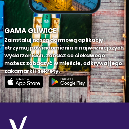
GAMA GLIWICE
Zainstaluj naszą darmową aplikację i
otrzymuj powiadomienia o najważniejszych
wydarzeniach, zobacz co ciekawego
możesz zobaczyć w mieście, odkrywaj jego
zakamarki i sekrety.